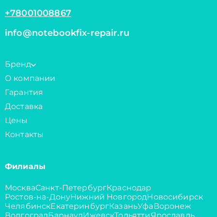
+78001008867
info@notebookfix-repair.ru
Бренд
О компании
Гарантия
Доставка
Цены
Контакты
Филиалы
Москва
Санкт-Петербург
Краснодар
Ростов-на-Дону
Нижний Новгород
Новосибирск
Челябинск
Екатеринбург
Казань
Уфа
Воронеж
Волгоград
Барнаул
Ижевск
Тольятти
Ярославль