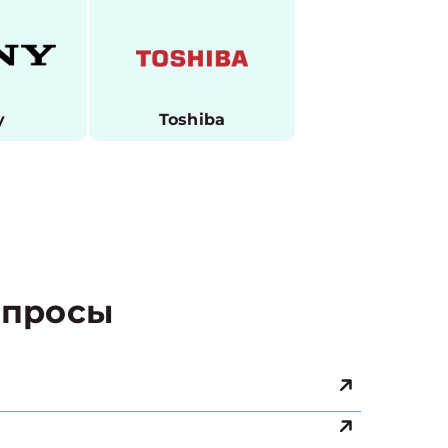
y
Toshiba
просы