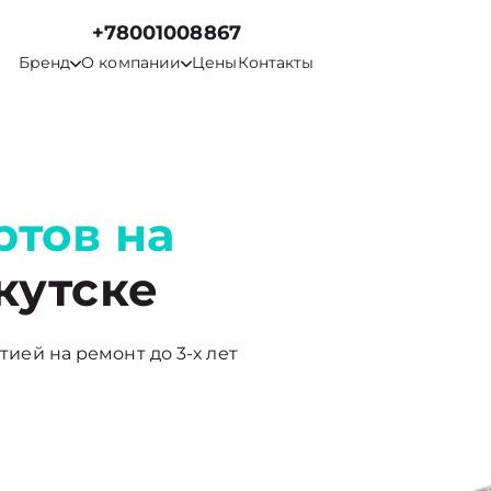
+78001008867
Бренд
О компании
Цены
Контакты
ртов на
кутске
нтией на ремонт до 3-х лет