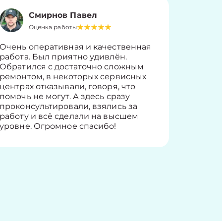
Смирнов Павел
Оценка работы
О
Очень оперативная и качественная
Работу 
работа. Был приятно удивлён.
вопросы
Обратился с достаточно сложным
такие п
ремонтом, в некоторых сервисных
только 
центрах отказывали, говоря, что
информ
помочь не могут. А здесь сразу
оставит
проконсультировали, взялись за
здорово
работу и всё сделали на высшем
уровне. Огромное спасибо!