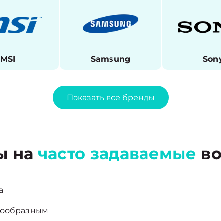
MSI
Samsung
Son
Показать все бренды
ы на
часто задаваемые
во
а
есообразным