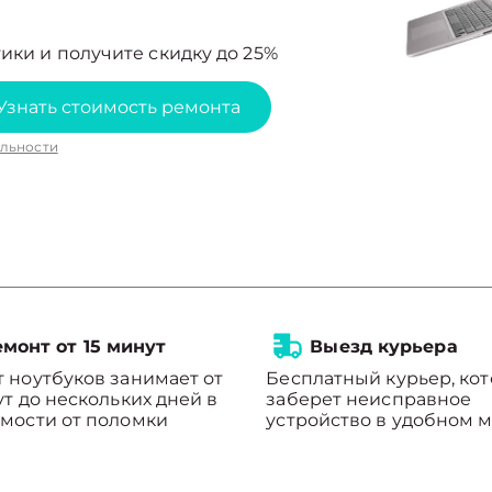
ики и получите скидку до 25%
Узнать стоимость ремонта
льности
монт от 15 минут
Выезд курьера
 ноутбуков занимает от
Бесплатный курьер, ко
ут до нескольких дней в
заберет неисправное
мости от поломки
устройство в удобном м