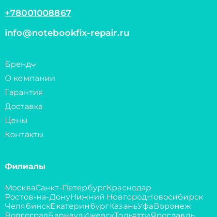
+78001008867
info@notebookfix-repair.ru
Бренд
О компании
Гарантия
Доставка
Цены
Контакты
Филиалы
Москва
Санкт-Петербург
Краснодар
Ростов-на-Дону
Нижний Новгород
Новосибирск
Челябинск
Екатеринбург
Казань
Уфа
Воронеж
Волгоград
Барнаул
Ижевск
Тольятти
Ярославль