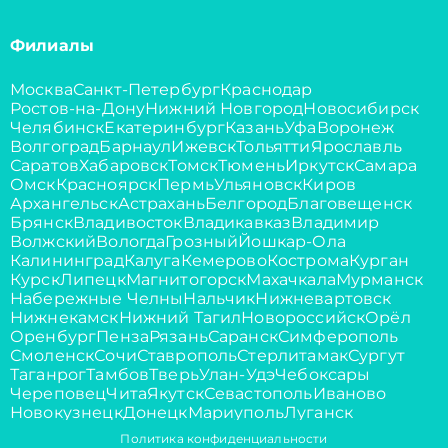
Филиалы
Москва
Санкт-Петербург
Краснодар
Ростов-на-Дону
Нижний Новгород
Новосибирск
Челябинск
Екатеринбург
Казань
Уфа
Воронеж
Волгоград
Барнаул
Ижевск
Тольятти
Ярославль
Саратов
Хабаровск
Томск
Тюмень
Иркутск
Самара
Омск
Красноярск
Пермь
Ульяновск
Киров
Архангельск
Астрахань
Белгород
Благовещенск
Брянск
Владивосток
Владикавказ
Владимир
Волжский
Вологда
Грозный
Йошкар-Ола
Калининград
Калуга
Кемерово
Кострома
Курган
Курск
Липецк
Магнитогорск
Махачкала
Мурманск
Набережные Челны
Нальчик
Нижневартовск
Нижнекамск
Нижний Тагил
Новороссийск
Орёл
Оренбург
Пенза
Рязань
Саранск
Симферополь
Смоленск
Сочи
Ставрополь
Стерлитамак
Сургут
Таганрог
Тамбов
Тверь
Улан-Удэ
Чебоксары
Череповец
Чита
Якутск
Севастополь
Иваново
Новокузнецк
Донецк
Мариуполь
Луганск
Политика конфиденциальности