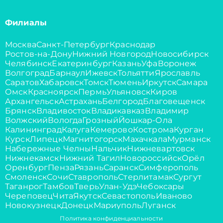
Филиалы
Москва
Санкт-Петербург
Краснодар
Ростов-на-Дону
Нижний Новгород
Новосибирск
Челябинск
Екатеринбург
Казань
Уфа
Воронеж
Волгоград
Барнаул
Ижевск
Тольятти
Ярославль
Саратов
Хабаровск
Томск
Тюмень
Иркутск
Самара
Омск
Красноярск
Пермь
Ульяновск
Киров
Архангельск
Астрахань
Белгород
Благовещенск
Брянск
Владивосток
Владикавказ
Владимир
Волжский
Вологда
Грозный
Йошкар-Ола
Калининград
Калуга
Кемерово
Кострома
Курган
Курск
Липецк
Магнитогорск
Махачкала
Мурманск
Набережные Челны
Нальчик
Нижневартовск
Нижнекамск
Нижний Тагил
Новороссийск
Орёл
Оренбург
Пенза
Рязань
Саранск
Симферополь
Смоленск
Сочи
Ставрополь
Стерлитамак
Сургут
Таганрог
Тамбов
Тверь
Улан-Удэ
Чебоксары
Череповец
Чита
Якутск
Севастополь
Иваново
Новокузнецк
Донецк
Мариуполь
Луганск
Политика конфиденциальности