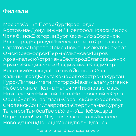
Филиалы
Москва
Санкт-Петербург
Краснодар
Ростов-на-Дону
Нижний Новгород
Новосибирск
Челябинск
Екатеринбург
Казань
Уфа
Воронеж
Волгоград
Барнаул
Ижевск
Тольятти
Ярославль
Саратов
Хабаровск
Томск
Тюмень
Иркутск
Самара
Омск
Красноярск
Пермь
Ульяновск
Киров
Архангельск
Астрахань
Белгород
Благовещенск
Брянск
Владивосток
Владикавказ
Владимир
Волжский
Вологда
Грозный
Йошкар-Ола
Калининград
Калуга
Кемерово
Кострома
Курган
Курск
Липецк
Магнитогорск
Махачкала
Мурманск
Набережные Челны
Нальчик
Нижневартовск
Нижнекамск
Нижний Тагил
Новороссийск
Орёл
Оренбург
Пенза
Рязань
Саранск
Симферополь
Смоленск
Сочи
Ставрополь
Стерлитамак
Сургут
Таганрог
Тамбов
Тверь
Улан-Удэ
Чебоксары
Череповец
Чита
Якутск
Севастополь
Иваново
Новокузнецк
Донецк
Мариуполь
Луганск
Политика конфиденциальности