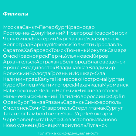
Филиалы
Москва
Санкт-Петербург
Краснодар
Ростов-на-Дону
Нижний Новгород
Новосибирск
Челябинск
Екатеринбург
Казань
Уфа
Воронеж
Волгоград
Барнаул
Ижевск
Тольятти
Ярославль
Саратов
Хабаровск
Томск
Тюмень
Иркутск
Самара
Омск
Красноярск
Пермь
Ульяновск
Киров
Архангельск
Астрахань
Белгород
Благовещенск
Брянск
Владивосток
Владикавказ
Владимир
Волжский
Вологда
Грозный
Йошкар-Ола
Калининград
Калуга
Кемерово
Кострома
Курган
Курск
Липецк
Магнитогорск
Махачкала
Мурманск
Набережные Челны
Нальчик
Нижневартовск
Нижнекамск
Нижний Тагил
Новороссийск
Орёл
Оренбург
Пенза
Рязань
Саранск
Симферополь
Смоленск
Сочи
Ставрополь
Стерлитамак
Сургут
Таганрог
Тамбов
Тверь
Улан-Удэ
Чебоксары
Череповец
Чита
Якутск
Севастополь
Иваново
Новокузнецк
Донецк
Мариуполь
Луганск
Политика конфиденциальности