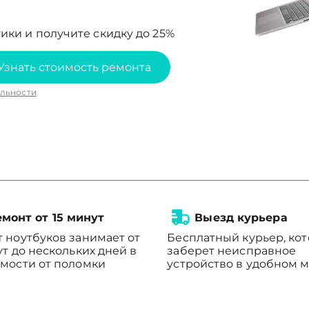
ики и получите скидку до 25%
Узнать стоимость ремонта
льности
монт от 15 минут
Выезд курьера
 ноутбуков занимает от
Бесплатный курьер, ко
ут до нескольких дней в
заберет неисправное
мости от поломки
устройство в удобном м