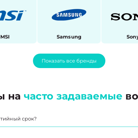
MSI
Samsung
Son
Показать все бренды
ы на
часто задаваемые
во
антийный срок?