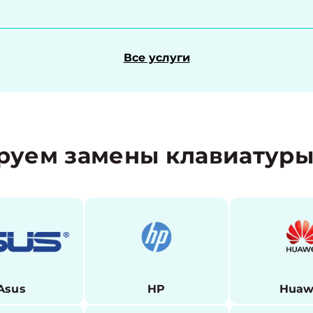
Все услуги
руем замены клавиатур
Asus
HP
Huaw