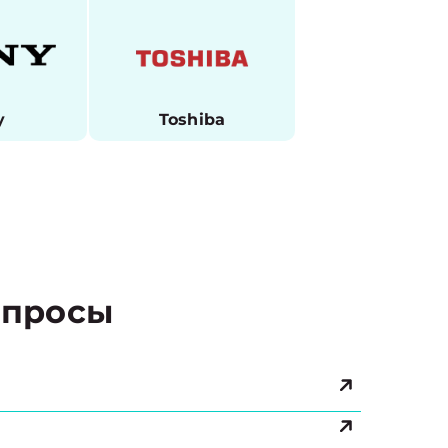
y
Toshiba
просы