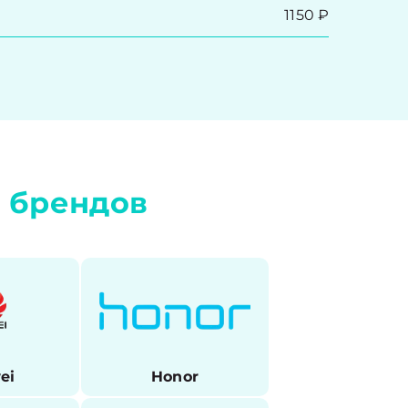
1150 ₽
ы
брендов
ei
Honor