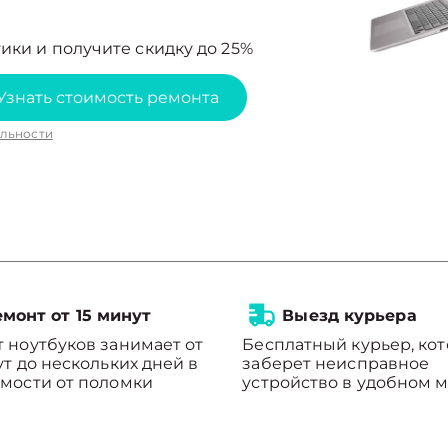
ики и получите скидку до 25%
Узнать стоимость ремонта
льности
монт от 15 минут
Выезд курьера
 ноутбуков занимает от
Бесплатный курьер, ко
ут до нескольких дней в
заберет неисправное
мости от поломки
устройство в удобном м