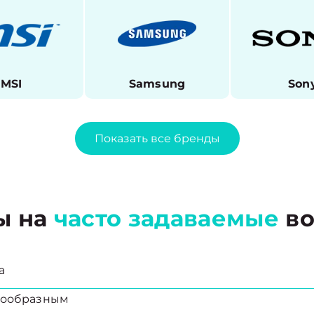
MSI
Samsung
Son
Показать все бренды
ы на
часто задаваемые
во
а
есообразным