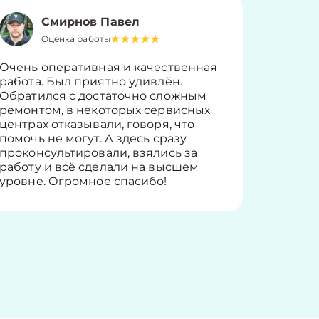
Смирнов Павел
Оценка работы
О
Очень оперативная и качественная
Работу 
работа. Был приятно удивлён.
вопросы
Обратился с достаточно сложным
такие п
ремонтом, в некоторых сервисных
только 
центрах отказывали, говоря, что
информ
помочь не могут. А здесь сразу
оставит
проконсультировали, взялись за
здорово
работу и всё сделали на высшем
уровне. Огромное спасибо!