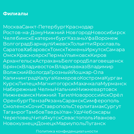
Филиалы
Москва
Санкт-Петербург
Краснодар
Ростов-на-Дону
Нижний Новгород
Новосибирск
Челябинск
Екатеринбург
Казань
Уфа
Воронеж
Волгоград
Барнаул
Ижевск
Тольятти
Ярославль
Саратов
Хабаровск
Томск
Тюмень
Иркутск
Самара
Омск
Красноярск
Пермь
Ульяновск
Киров
Архангельск
Астрахань
Белгород
Благовещенск
Брянск
Владивосток
Владикавказ
Владимир
Волжский
Вологда
Грозный
Йошкар-Ола
Калининград
Калуга
Кемерово
Кострома
Курган
Курск
Липецк
Магнитогорск
Махачкала
Мурманск
Набережные Челны
Нальчик
Нижневартовск
Нижнекамск
Нижний Тагил
Новороссийск
Орёл
Оренбург
Пенза
Рязань
Саранск
Симферополь
Смоленск
Сочи
Ставрополь
Стерлитамак
Сургут
Таганрог
Тамбов
Тверь
Улан-Удэ
Чебоксары
Череповец
Чита
Якутск
Севастополь
Иваново
Новокузнецк
Донецк
Мариуполь
Луганск
Политика конфиденциальности