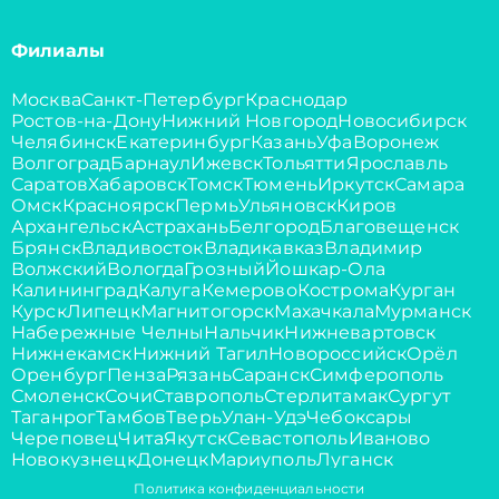
Филиалы
Москва
Санкт-Петербург
Краснодар
Ростов-на-Дону
Нижний Новгород
Новосибирск
Челябинск
Екатеринбург
Казань
Уфа
Воронеж
Волгоград
Барнаул
Ижевск
Тольятти
Ярославль
Саратов
Хабаровск
Томск
Тюмень
Иркутск
Самара
Омск
Красноярск
Пермь
Ульяновск
Киров
Архангельск
Астрахань
Белгород
Благовещенск
Брянск
Владивосток
Владикавказ
Владимир
Волжский
Вологда
Грозный
Йошкар-Ола
Калининград
Калуга
Кемерово
Кострома
Курган
Курск
Липецк
Магнитогорск
Махачкала
Мурманск
Набережные Челны
Нальчик
Нижневартовск
Нижнекамск
Нижний Тагил
Новороссийск
Орёл
Оренбург
Пенза
Рязань
Саранск
Симферополь
Смоленск
Сочи
Ставрополь
Стерлитамак
Сургут
Таганрог
Тамбов
Тверь
Улан-Удэ
Чебоксары
Череповец
Чита
Якутск
Севастополь
Иваново
Новокузнецк
Донецк
Мариуполь
Луганск
Политика конфиденциальности