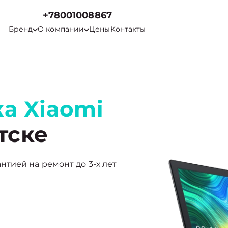
+78001008867
Бренд
О компании
Цены
Контакты
а Xiaomi
тске
рантией на ремонт до 3-х лет