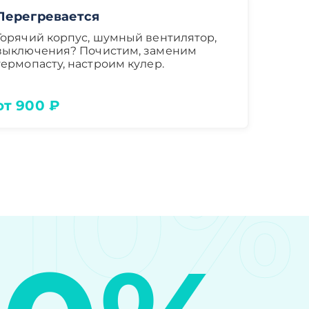
Перегревается
Горячий корпус, шумный вентилятор,
выключения? Почистим, заменим
термопасту, настроим кулер.
от 900 ₽
10%