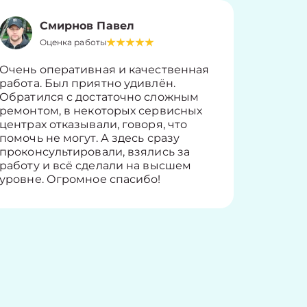
Смирнов Павел
Оценка работы
О
Очень оперативная и качественная
Работу 
работа. Был приятно удивлён.
вопросы
Обратился с достаточно сложным
такие п
ремонтом, в некоторых сервисных
только 
центрах отказывали, говоря, что
информ
помочь не могут. А здесь сразу
оставит
проконсультировали, взялись за
здорово
работу и всё сделали на высшем
уровне. Огромное спасибо!