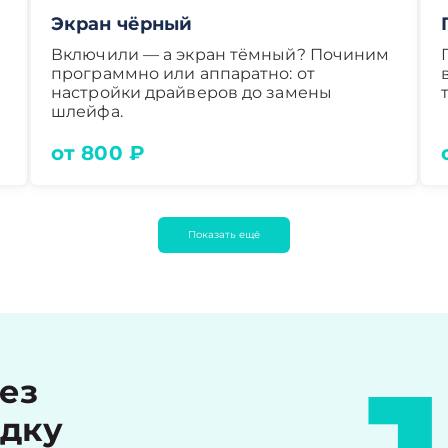
Экран чёрный
Включили — а экран тёмный? Починим
программно или аппаратно: от
настройки драйверов до замены
шлейфа.
от 800 ₽
Показать ещё
рез
идку