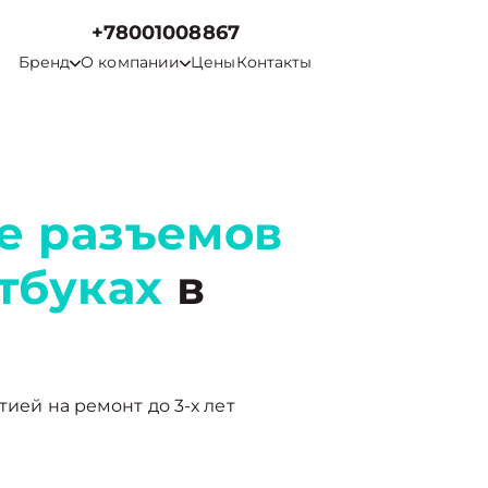
+78001008867
Бренд
О компании
Цены
Контакты
е разъемов
тбуках
в
тией на ремонт до 3-х лет