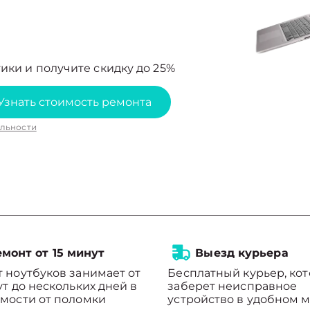
ики и получите скидку до 25%
Узнать стоимость ремонта
льности
монт от 15 минут
Выезд курьера
 ноутбуков занимает от
Бесплатный курьер, ко
ут до нескольких дней в
заберет неисправное
мости от поломки
устройство в удобном м