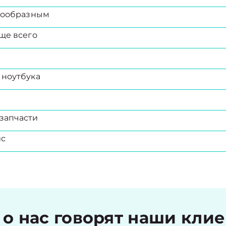
есообразным
ще всего
 ноутбука
запчасти
ис
 о нас говорят наши кли