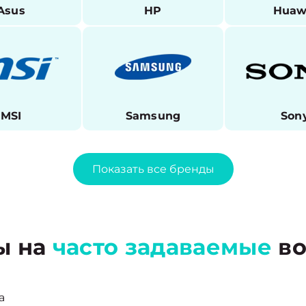
Asus
HP
Huaw
MSI
Samsung
Son
Показать все бренды
ы на
часто задаваемые
во
а