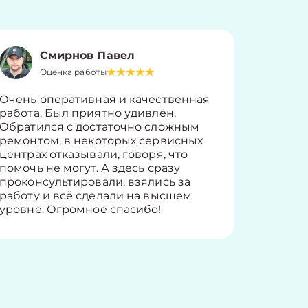
Смирнов Павел
Оценка работы
О
Очень оперативная и качественная
Работу 
работа. Был приятно удивлён.
вопросы
Обратился с достаточно сложным
такие п
ремонтом, в некоторых сервисных
только 
центрах отказывали, говоря, что
информ
помочь не могут. А здесь сразу
оставит
проконсультировали, взялись за
здорово
работу и всё сделали на высшем
уровне. Огромное спасибо!