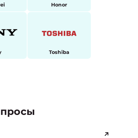
ei
Honor
y
Toshiba
просы