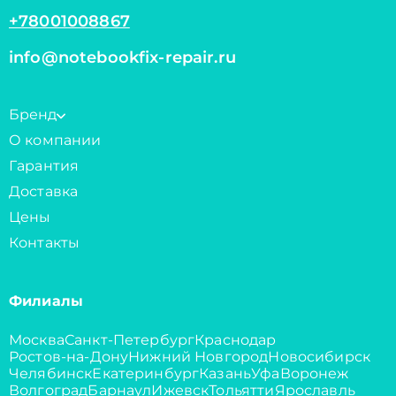
+78001008867
info@notebookfix-repair.ru
Бренд
О компании
Гарантия
Доставка
Цены
Контакты
Филиалы
Москва
Санкт-Петербург
Краснодар
Ростов-на-Дону
Нижний Новгород
Новосибирск
Челябинск
Екатеринбург
Казань
Уфа
Воронеж
Волгоград
Барнаул
Ижевск
Тольятти
Ярославль