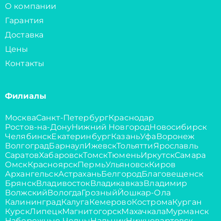
О компании
Гарантия
Доставка
Цены
Контакты
Филиалы
Москва
Санкт-Петербург
Краснодар
Ростов-на-Дону
Нижний Новгород
Новосибирск
Челябинск
Екатеринбург
Казань
Уфа
Воронеж
Волгоград
Барнаул
Ижевск
Тольятти
Ярославль
Саратов
Хабаровск
Томск
Тюмень
Иркутск
Самара
Омск
Красноярск
Пермь
Ульяновск
Киров
Архангельск
Астрахань
Белгород
Благовещенск
Брянск
Владивосток
Владикавказ
Владимир
Волжский
Вологда
Грозный
Йошкар-Ола
Калининград
Калуга
Кемерово
Кострома
Курган
Курск
Липецк
Магнитогорск
Махачкала
Мурманск
Набережные Челны
Нальчик
Нижневартовск