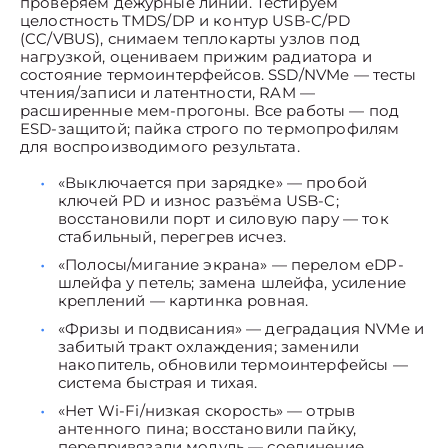
проверяем дежурные линии. Тестируем
целостность TMDS/DP и контур USB-C/PD
(CC/VBUS), снимаем теплокарты узлов под
нагрузкой, оцениваем прижим радиатора и
состояние термоинтерфейсов. SSD/NVMe — тесты
чтения/записи и латентности, RAM —
расширенные мем-прогоны. Все работы — под
ESD-защитой; пайка строго по термопрофилям
для воспроизводимого результата.
«Выключается при зарядке» — пробой
ключей PD и износ разъёма USB-C;
восстановили порт и силовую пару — ток
стабильный, перегрев исчез.
«Полосы/мигание экрана» — перелом eDP-
шлейфа у петель; замена шлейфа, усиление
креплений — картинка ровная.
«Фризы и подвисания» — деградация NVMe и
забитый тракт охлаждения; заменили
накопитель, обновили термоинтерфейсы —
система быстрая и тихая.
«Нет Wi-Fi/низкая скорость» — отрыв
антенного пина; восстановили пайку,
перепривязали модуль — соединение