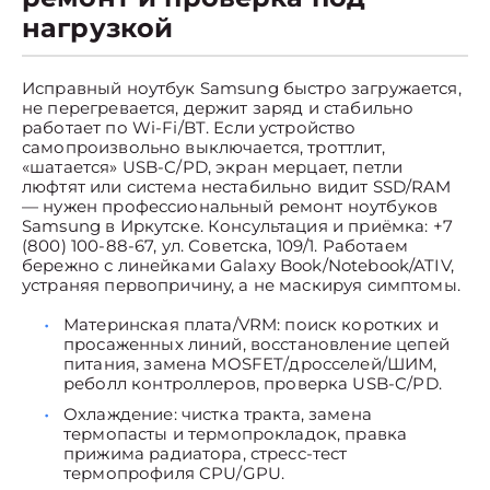
нагрузкой
Исправный ноутбук Samsung быстро загружается,
не перегревается, держит заряд и стабильно
работает по Wi-Fi/BT. Если устройство
самопроизвольно выключается, троттлит,
«шатается» USB-C/PD, экран мерцает, петли
люфтят или система нестабильно видит SSD/RAM
— нужен профессиональный ремонт ноутбуков
Samsung в Иркутске. Консультация и приёмка: +7
(800) 100-88-67, ул. Советска, 109/1. Работаем
бережно с линейками Galaxy Book/Notebook/ATIV,
устраняя первопричину, а не маскируя симптомы.
Материнская плата/VRM: поиск коротких и
просаженных линий, восстановление цепей
питания, замена MOSFET/дросселей/ШИМ,
реболл контроллеров, проверка USB-C/PD.
Охлаждение: чистка тракта, замена
термопасты и термопрокладок, правка
прижима радиатора, стресс-тест
термопрофиля CPU/GPU.