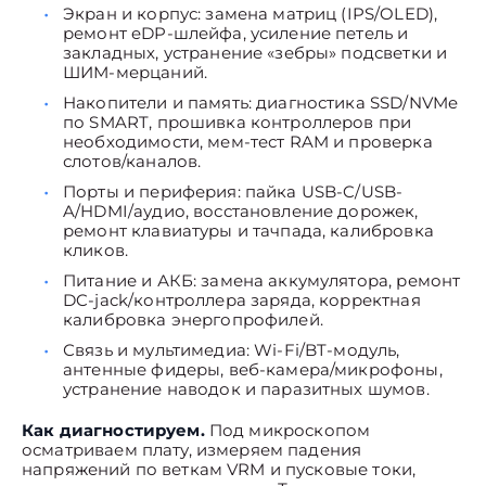
Экран и корпус: замена матриц (IPS/OLED),
ремонт eDP-шлейфа, усиление петель и
закладных, устранение «зебры» подсветки и
ШИМ-мерцаний.
Накопители и память: диагностика SSD/NVMe
по SMART, прошивка контроллеров при
необходимости, мем-тест RAM и проверка
слотов/каналов.
Порты и периферия: пайка USB-C/USB-
A/HDMI/аудио, восстановление дорожек,
ремонт клавиатуры и тачпада, калибровка
кликов.
Питание и АКБ: замена аккумулятора, ремонт
DC-jack/контроллера заряда, корректная
калибровка энергопрофилей.
Связь и мультимедиа: Wi-Fi/BT-модуль,
антенные фидеры, веб-камера/микрофоны,
устранение наводок и паразитных шумов.
Как диагностируем.
Под микроскопом
осматриваем плату, измеряем падения
напряжений по веткам VRM и пусковые токи,