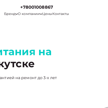
+78001008867
Бренд
О компании
Цены
Контакты
итания на
кутске
рантией на ремонт до 3-х лет