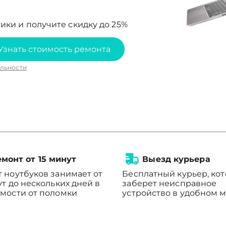
ики и получите скидку до 25%
Узнать стоимость ремонта
льности
монт от 15 минут
Выезд курьера
 ноутбуков занимает от
Бесплатный курьер, ко
ут до нескольких дней в
заберет неисправное
мости от поломки
устройство в удобном м