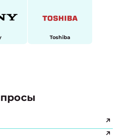
y
Toshiba
просы