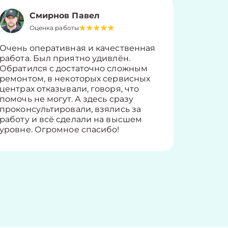
Смирнов Павел
Оценка работы
О
Очень оперативная и качественная
Работу 
работа. Был приятно удивлён.
вопросы
Обратился с достаточно сложным
такие п
ремонтом, в некоторых сервисных
только 
центрах отказывали, говоря, что
информ
помочь не могут. А здесь сразу
оставит
проконсультировали, взялись за
здорово
работу и всё сделали на высшем
уровне. Огромное спасибо!