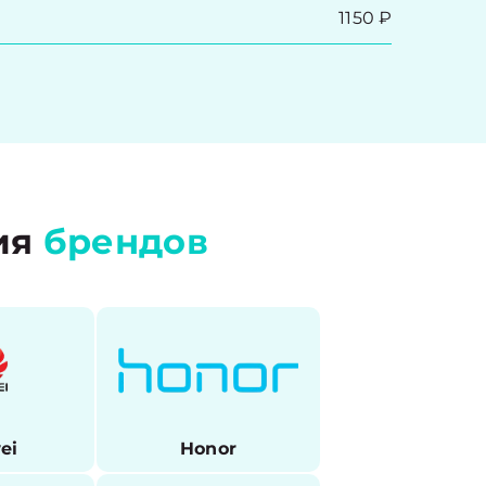
1150 ₽
ия
брендов
ei
Honor