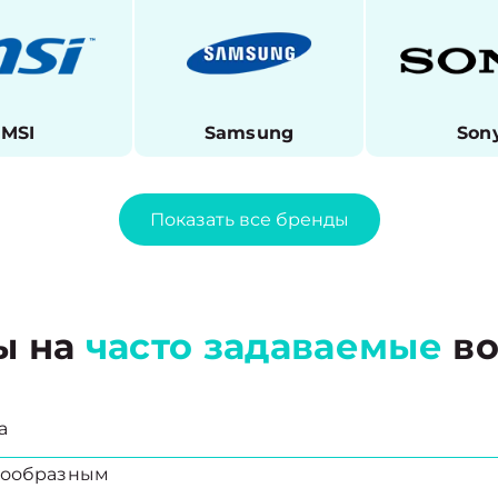
MSI
Samsung
Son
Показать все бренды
ы на
часто задаваемые
во
а
есообразным