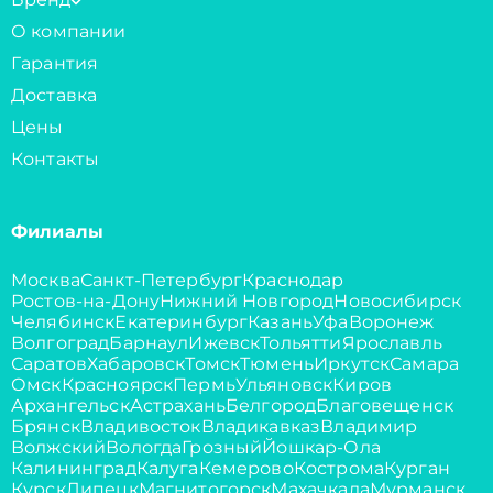
О компании
Гарантия
Доставка
Цены
Контакты
Филиалы
Москва
Санкт-Петербург
Краснодар
Ростов-на-Дону
Нижний Новгород
Новосибирск
Челябинск
Екатеринбург
Казань
Уфа
Воронеж
Волгоград
Барнаул
Ижевск
Тольятти
Ярославль
Саратов
Хабаровск
Томск
Тюмень
Иркутск
Самара
Омск
Красноярск
Пермь
Ульяновск
Киров
Архангельск
Астрахань
Белгород
Благовещенск
Брянск
Владивосток
Владикавказ
Владимир
Волжский
Вологда
Грозный
Йошкар-Ола
Калининград
Калуга
Кемерово
Кострома
Курган
Курск
Липецк
Магнитогорск
Махачкала
Мурманск