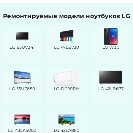
Ремонтируемые модели ноутбуков LG
LG 65UV341
LG 47LB730
LG W30
LG 55UF850
LG DC09RH
LG 42LB677
LG 43LK5000
LG 42LA860