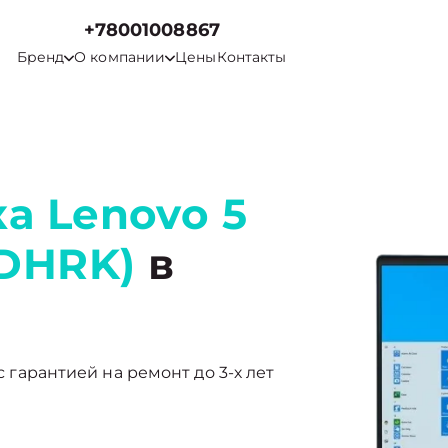
+78001008867
Бренд
О компании
Цены
Контакты
а Lenovo 5
0DHRK)
в
с гарантией на ремонт до 3-х лет