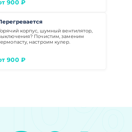
от 900 ₽
Перегревается
Горячий корпус, шумный вентилятор,
выключения? Почистим, заменим
термопасту, настроим кулер.
от 900 ₽
10%