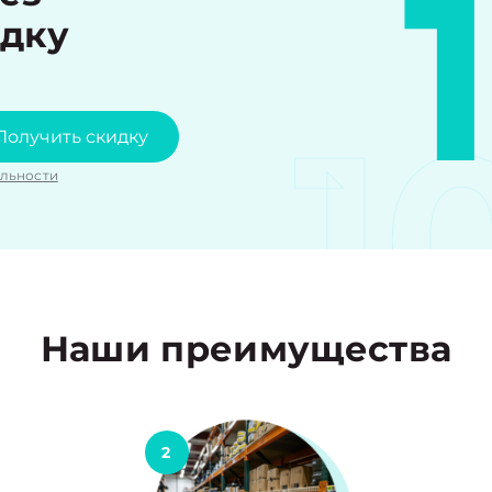
идку
1
Получить скидку
льности
Наши преимущества
2