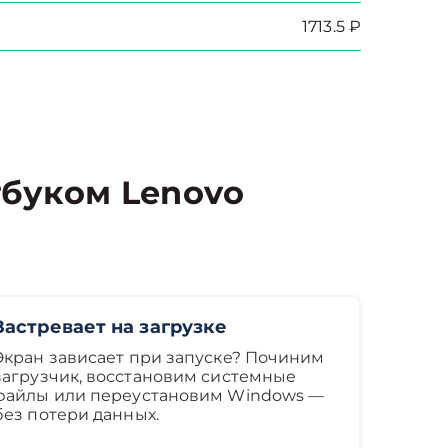
1713.5 ₽
буком Lenovo
Застревает на загрузке
Экран зависает при запуске? Починим
загрузчик, восстановим системные
файлы или переустановим Windows —
без потери данных.