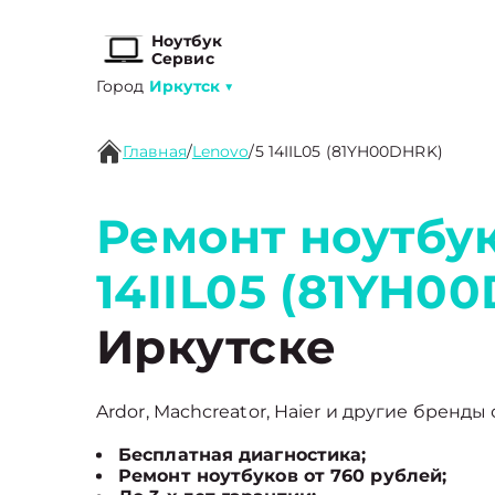
Ноутбук
Сервис
Город
Иркутск
▼
Главная
/
Lenovo
/
5 14IIL05 (81YH00DHRK)
Ремонт ноутбук
14IIL05 (81YH0
Иркутске
Ardor, Machcreator, Haier и другие бренды 
Бесплатная диагностика;
Ремонт ноутбуков от 760 рублей;