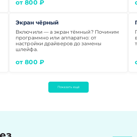
от 800 ₽
Экран чёрный
Включили — а экран тёмный? Починим
программно или аппаратно: от
настройки драйверов до замены
шлейфа.
от 800 ₽
Показать ещё
рез