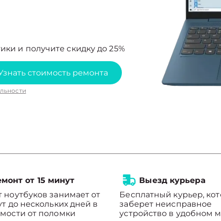
ики и получите скидку до 25%
Узнать стоимость ремонта
льности
монт от 15 минут
Выезд курьера
 ноутбуков занимает от
Бесплатный курьер, ко
ут до нескольких дней в
заберет неисправное
мости от поломки
устройство в удобном м