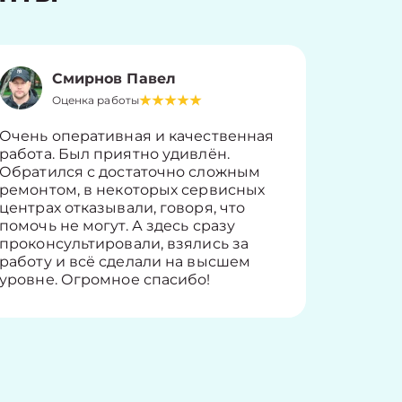
Смирнов Павел
Оценка работы
О
Очень оперативная и качественная
Работу 
работа. Был приятно удивлён.
вопросы
Обратился с достаточно сложным
такие п
ремонтом, в некоторых сервисных
только 
центрах отказывали, говоря, что
информ
помочь не могут. А здесь сразу
оставит
проконсультировали, взялись за
здорово
работу и всё сделали на высшем
уровне. Огромное спасибо!