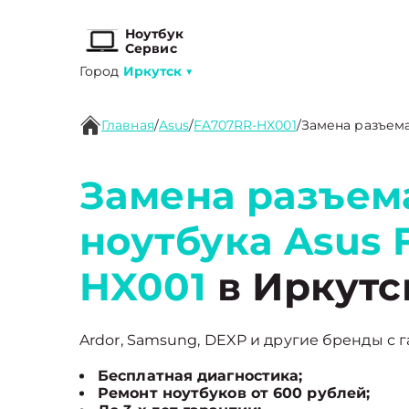
Ноутбук
Сервис
Город
Иркутск
▼
Главная
/
Asus
/
FA707RR-HX001
/
Замена разъем
Замена разъем
ноутбука Asus 
HX001
в Иркутс
Ardor, Samsung, DEXP и другие бренды с г
Бесплатная диагностика;
Ремонт ноутбуков от 600 рублей;