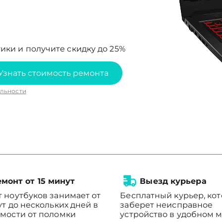
ики и получите скидку до 25%
Узнать стоимость ремонта
льности
монт от 15 минут
Выезд курьера
 ноутбуков занимает от
Бесплатный курьер, ко
ут до нескольких дней в
заберет неисправное
мости от поломки
устройство в удобном м