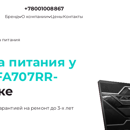
+78001008867
Бренд
О компании
Цены
Контакты
а питания
а питания у
FA707RR-
ке
арантией на ремонт до 3-х лет