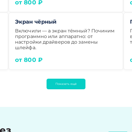
от 800 ₽
Экран чёрный
Включили — а экран тёмный? Починим
программно или аппаратно: от
настройки драйверов до замены
шлейфа.
от 800 ₽
Показать ещё
рез