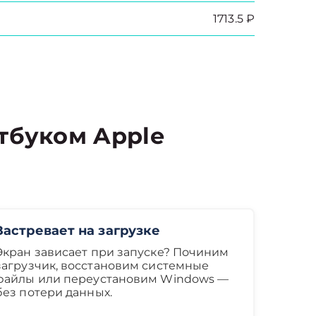
1713.5 ₽
тбуком Apple
Застревает на загрузке
Экран зависает при запуске? Починим
загрузчик, восстановим системные
файлы или переустановим Windows —
без потери данных.