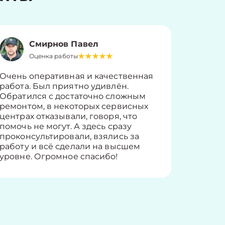
Смирнов Павел
Оценка работы
О
Очень оперативная и качественная
Работу 
работа. Был приятно удивлён.
вопросы
Обратился с достаточно сложным
такие п
ремонтом, в некоторых сервисных
только 
центрах отказывали, говоря, что
информ
помочь не могут. А здесь сразу
оставит
проконсультировали, взялись за
здорово
работу и всё сделали на высшем
уровне. Огромное спасибо!