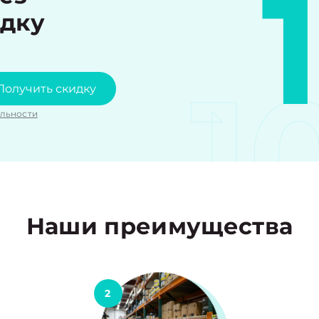
идку
1
Получить скидку
льности
Наши преимущества
2