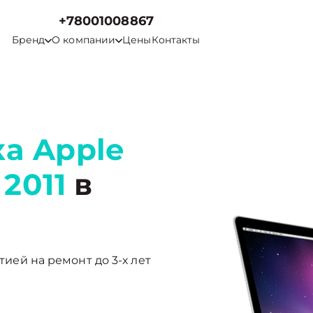
+78001008867
Бренд
О компании
Цены
Контакты
а Apple
2011
в
нтией на ремонт до 3-х лет