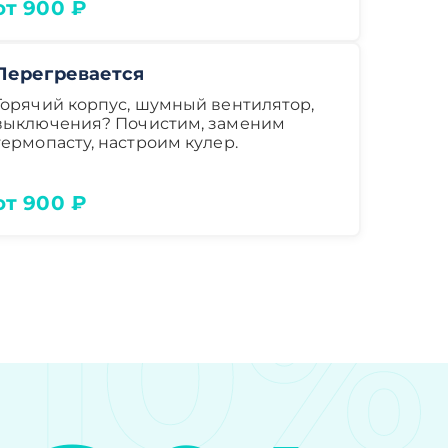
от 900 ₽
Перегревается
Горячий корпус, шумный вентилятор,
выключения? Почистим, заменим
термопасту, настроим кулер.
от 900 ₽
10%