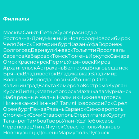
Филиалы
Москва
Санкт-Петербург
Краснодар
Ростов-на-Дону
Нижний Новгород
Новосибирск
Челябинск
Екатеринбург
Казань
Уфа
Воронеж
Волгоград
Барнаул
Ижевск
Тольятти
Ярославль
Саратов
Хабаровск
Томск
Тюмень
Иркутск
Самара
Омск
Красноярск
Пермь
Ульяновск
Киров
Архангельск
Астрахань
Белгород
Благовещенск
Брянск
Владивосток
Владикавказ
Владимир
Волжский
Вологда
Грозный
Йошкар-Ола
Калининград
Калуга
Кемерово
Кострома
Курган
Курск
Липецк
Магнитогорск
Махачкала
Мурманск
Набережные Челны
Нальчик
Нижневартовск
Нижнекамск
Нижний Тагил
Новороссийск
Орёл
Оренбург
Пенза
Рязань
Саранск
Симферополь
Смоленск
Сочи
Ставрополь
Стерлитамак
Сургут
Таганрог
Тамбов
Тверь
Улан-Удэ
Чебоксары
Череповец
Чита
Якутск
Севастополь
Иваново
Новокузнецк
Донецк
Мариуполь
Луганск