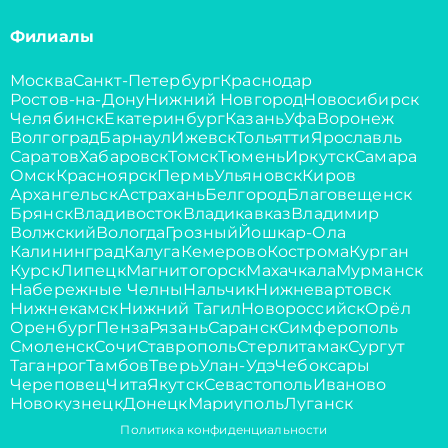
Филиалы
Москва
Санкт-Петербург
Краснодар
Ростов-на-Дону
Нижний Новгород
Новосибирск
Челябинск
Екатеринбург
Казань
Уфа
Воронеж
Волгоград
Барнаул
Ижевск
Тольятти
Ярославль
Саратов
Хабаровск
Томск
Тюмень
Иркутск
Самара
Омск
Красноярск
Пермь
Ульяновск
Киров
Архангельск
Астрахань
Белгород
Благовещенск
Брянск
Владивосток
Владикавказ
Владимир
Волжский
Вологда
Грозный
Йошкар-Ола
Калининград
Калуга
Кемерово
Кострома
Курган
Курск
Липецк
Магнитогорск
Махачкала
Мурманск
Набережные Челны
Нальчик
Нижневартовск
Нижнекамск
Нижний Тагил
Новороссийск
Орёл
Оренбург
Пенза
Рязань
Саранск
Симферополь
Смоленск
Сочи
Ставрополь
Стерлитамак
Сургут
Таганрог
Тамбов
Тверь
Улан-Удэ
Чебоксары
Череповец
Чита
Якутск
Севастополь
Иваново
Новокузнецк
Донецк
Мариуполь
Луганск
Политика конфиденциальности