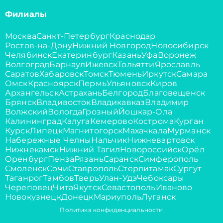
Филиалы
Москва
Санкт-Петербург
Краснодар
Ростов-на-Дону
Нижний Новгород
Новосибирск
Челябинск
Екатеринбург
Казань
Уфа
Воронеж
Волгоград
Барнаул
Ижевск
Тольятти
Ярославль
Саратов
Хабаровск
Томск
Тюмень
Иркутск
Самара
Омск
Красноярск
Пермь
Ульяновск
Киров
Архангельск
Астрахань
Белгород
Благовещенск
Брянск
Владивосток
Владикавказ
Владимир
Волжский
Вологда
Грозный
Йошкар-Ола
Калининград
Калуга
Кемерово
Кострома
Курган
Курск
Липецк
Магнитогорск
Махачкала
Мурманск
Набережные Челны
Нальчик
Нижневартовск
Нижнекамск
Нижний Тагил
Новороссийск
Орёл
Оренбург
Пенза
Рязань
Саранск
Симферополь
Смоленск
Сочи
Ставрополь
Стерлитамак
Сургут
Таганрог
Тамбов
Тверь
Улан-Удэ
Чебоксары
Череповец
Чита
Якутск
Севастополь
Иваново
Новокузнецк
Донецк
Мариуполь
Луганск
Политика конфиденциальности