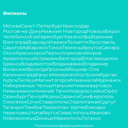
Филиалы
Москва
Санкт-Петербург
Краснодар
Ростов-на-Дону
Нижний Новгород
Новосибирск
Челябинск
Екатеринбург
Казань
Уфа
Воронеж
Волгоград
Барнаул
Ижевск
Тольятти
Ярославль
Саратов
Хабаровск
Томск
Тюмень
Иркутск
Самара
Омск
Красноярск
Пермь
Ульяновск
Киров
Архангельск
Астрахань
Белгород
Благовещенск
Брянск
Владивосток
Владикавказ
Владимир
Волжский
Вологда
Грозный
Йошкар-Ола
Калининград
Калуга
Кемерово
Кострома
Курган
Курск
Липецк
Магнитогорск
Махачкала
Мурманск
Набережные Челны
Нальчик
Нижневартовск
Нижнекамск
Нижний Тагил
Новороссийск
Орёл
Оренбург
Пенза
Рязань
Саранск
Симферополь
Смоленск
Сочи
Ставрополь
Стерлитамак
Сургут
Таганрог
Тамбов
Тверь
Улан-Удэ
Чебоксары
Череповец
Чита
Якутск
Севастополь
Иваново
Новокузнецк
Донецк
Мариуполь
Луганск
Политика конфиденциальности