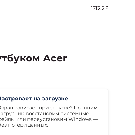
1713.5 ₽
тбуком Acer
Застревает на загрузке
Экран зависает при запуске? Починим
загрузчик, восстановим системные
файлы или переустановим Windows —
без потери данных.