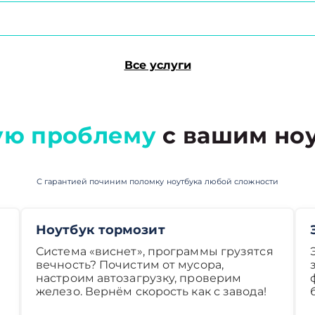
Все услуги
ую проблему
с вашим ноу
С гарантией починим поломку ноутбука любой сложности
Ноутбук тормозит
Система «виснет», программы грузятся
вечность? Почистим от мусора,
настроим автозагрузку, проверим
железо. Вернём скорость как с завода!