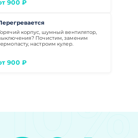
от 900 ₽
Перегревается
Горячий корпус, шумный вентилятор,
выключения? Почистим, заменим
термопасту, настроим кулер.
от 900 ₽
10%