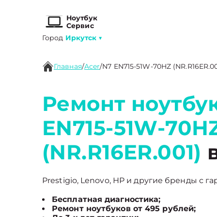
Ноутбук
Сервис
Город
Иркутск
▼
Главная
/
Acer
/
N7 EN715-51W-70HZ (NR.R16ER.00
Ремонт ноутбук
EN715-51W-70H
(NR.R16ER.001)
в
Prestigio, Lenovo, HP и другие бренды с г
Бесплатная диагностика;
Ремонт ноутбуков от 495 рублей;