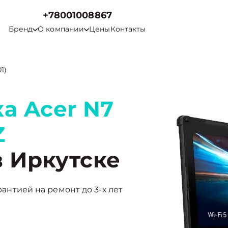
+78001008867
Бренд
О компании
Цены
Контакты
1)
а Acer N7
Z
 Иркутске
арантией на ремонт до 3-х лет