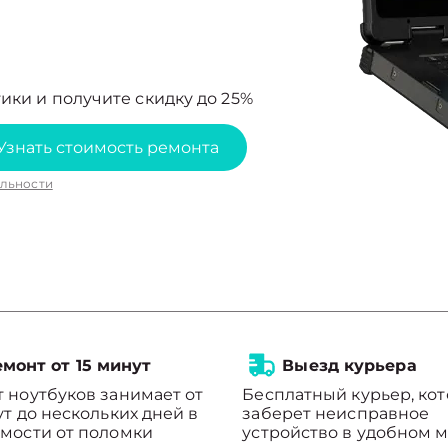
ики и получите скидку до 25%
Узнать стоимость ремонта
льности
монт от 15 минут
Выезд курьера
 ноутбуков занимает от
Бесплатный курьер, ко
ут до нескольких дней в
заберет неисправное
мости от поломки
устройство в удобном м