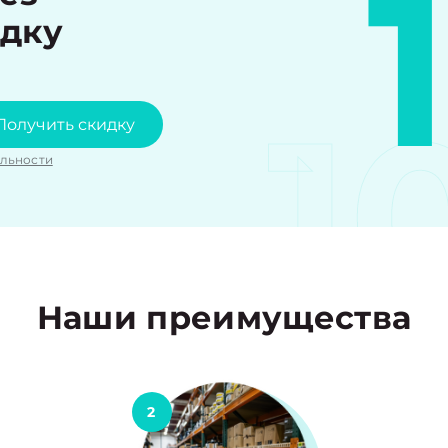
идку
1
Получить скидку
льности
Наши преимущества
2