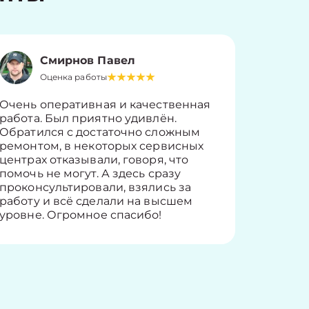
Смирнов Павел
Оценка работы
О
Очень оперативная и качественная
Работу 
работа. Был приятно удивлён.
вопросы
Обратился с достаточно сложным
такие п
ремонтом, в некоторых сервисных
только 
центрах отказывали, говоря, что
информ
помочь не могут. А здесь сразу
оставит
проконсультировали, взялись за
здорово
работу и всё сделали на высшем
уровне. Огромное спасибо!