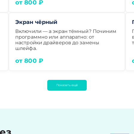
от 800 ₽
Экран чёрный
Включили — а экран тёмный? Починим
программно или аппаратно: от
настройки драйверов до замены
шлейфа.
от 800 ₽
Показать ещё
рез