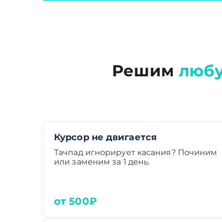
Решим
люб
Курсор не двигается
Тачпад игнорирует касания? Починим
или заменим за 1 день.
от 500₽