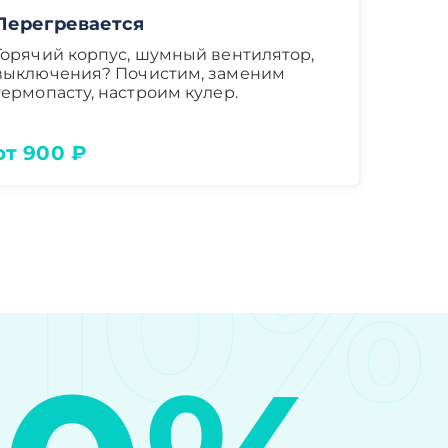
Перегревается
Горячий корпус, шумный вентилятор,
выключения? Почистим, заменим
термопасту, настроим кулер.
от 900 ₽
10%