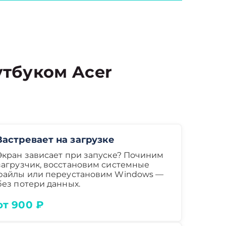
тбуком Acer
Застревает на загрузке
Экран зависает при запуске? Починим
загрузчик, восстановим системные
файлы или переустановим Windows —
без потери данных.
от 900 ₽