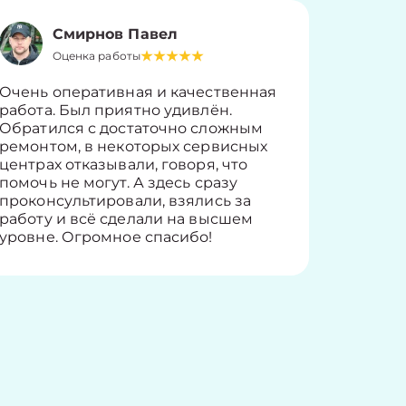
Смирнов Павел
Оценка работы
О
Очень оперативная и качественная
Работу 
работа. Был приятно удивлён.
вопросы
Обратился с достаточно сложным
такие п
ремонтом, в некоторых сервисных
только 
центрах отказывали, говоря, что
информ
помочь не могут. А здесь сразу
оставит
проконсультировали, взялись за
здорово
работу и всё сделали на высшем
уровне. Огромное спасибо!