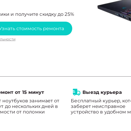
ики и получите скидку до 25%
Узнать стоимость ремонта
льности
монт от 15 минут
Выезд курьера
 ноутбуков занимает от
Бесплатный курьер, ко
ут до нескольких дней в
заберет неисправное
мости от поломки
устройство в удобном м