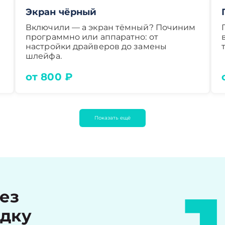
Экран чёрный
Включили — а экран тёмный? Починим
программно или аппаратно: от
настройки драйверов до замены
шлейфа.
от 800 ₽
Показать ещё
рез
идку