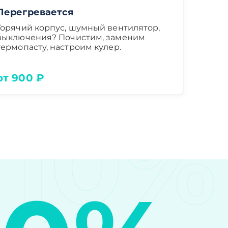
Перегревается
Горячий корпус, шумный вентилятор,
выключения? Почистим, заменим
термопасту, настроим кулер.
от 900 ₽
10%