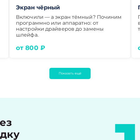
Экран чёрный
Включили — а экран тёмный? Починим
программно или аппаратно: от
настройки драйверов до замены
шлейфа.
от 800 ₽
Показать ещё
рез
идку