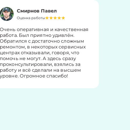
Смирнов Павел
Оценка работы
О
Очень оперативная и качественная
Работу 
работа. Был приятно удивлён.
вопросы
Обратился с достаточно сложным
такие п
ремонтом, в некоторых сервисных
только 
центрах отказывали, говоря, что
информ
помочь не могут. А здесь сразу
оставит
проконсультировали, взялись за
здорово
работу и всё сделали на высшем
уровне. Огромное спасибо!