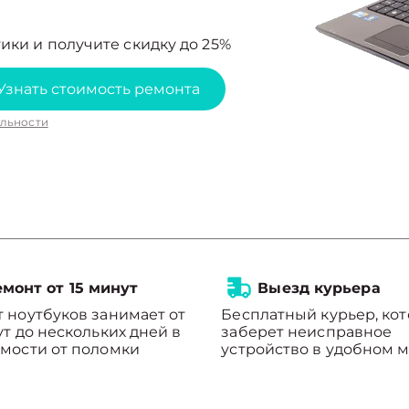
ики и получите скидку до 25%
Узнать стоимость ремонта
льности
монт от 15 минут
Выезд курьера
 ноутбуков занимает от
Бесплатный курьер, ко
ут до нескольких дней в
заберет неисправное
мости от поломки
устройство в удобном м