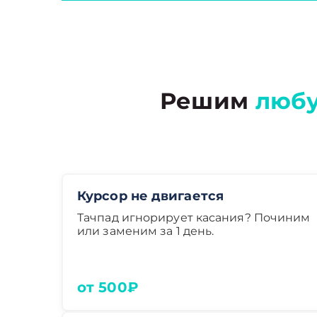
Решим
люб
Курсор не двигается
Тачпад игнорирует касания? Починим
или заменим за 1 день.
от 500₽