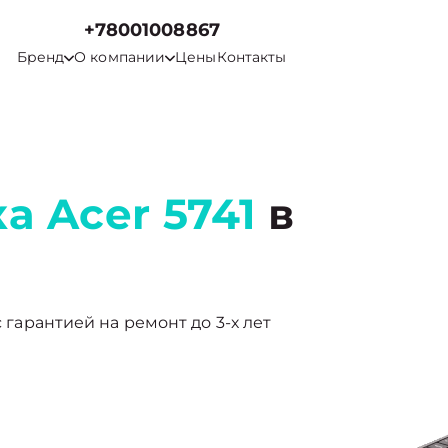
+78001008867
Бренд
О компании
Цены
Контакты
а Acer 5741
в
с гарантией на ремонт до 3-х лет