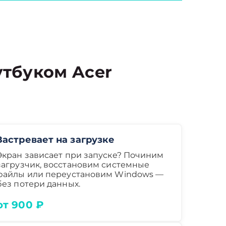
тбуком Acer
Застревает на загрузке
Экран зависает при запуске? Починим
загрузчик, восстановим системные
файлы или переустановим Windows —
без потери данных.
от 900 ₽