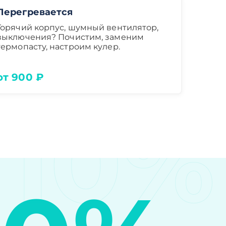
Перегревается
Горячий корпус, шумный вентилятор,
выключения? Почистим, заменим
термопасту, настроим кулер.
от 900 ₽
10%