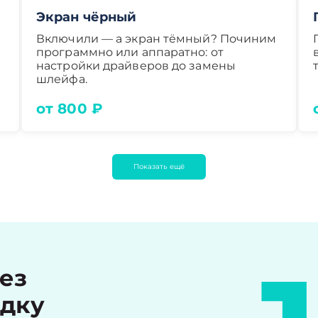
Экран чёрный
Включили — а экран тёмный? Починим
программно или аппаратно: от
настройки драйверов до замены
шлейфа.
от 800 ₽
Показать ещё
рез
идку