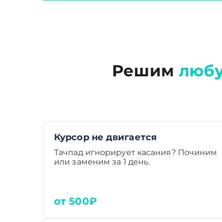
Решим
люб
Курсор не двигается
Тачпад игнорирует касания? Починим
или заменим за 1 день.
от 500₽