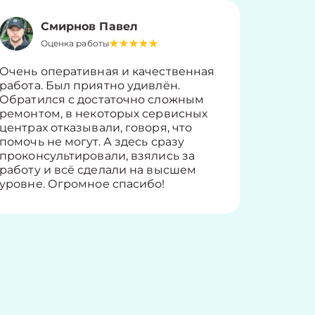
Смирнов Павел
Оценка работы
О
Очень оперативная и качественная
Работу 
работа. Был приятно удивлён.
вопросы
Обратился с достаточно сложным
такие п
ремонтом, в некоторых сервисных
только 
центрах отказывали, говоря, что
информ
помочь не могут. А здесь сразу
оставит
проконсультировали, взялись за
здорово
работу и всё сделали на высшем
уровне. Огромное спасибо!