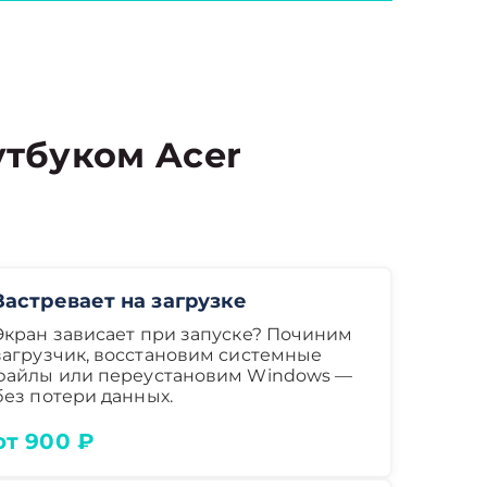
тбуком Acer
Застревает на загрузке
Экран зависает при запуске? Починим
загрузчик, восстановим системные
файлы или переустановим Windows —
без потери данных.
от 900 ₽