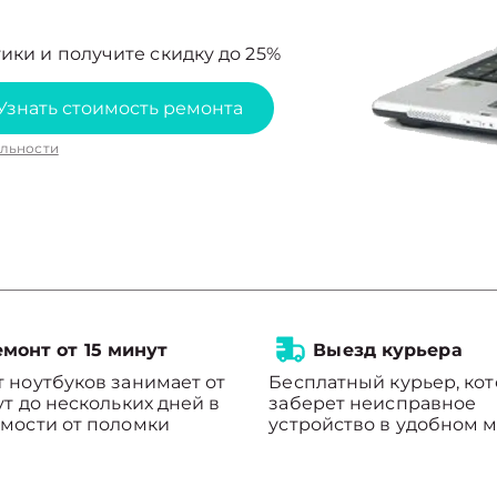
ики и получите скидку до 25%
Узнать стоимость ремонта
льности
монт от 15 минут
Выезд курьера
 ноутбуков занимает от
Бесплатный курьер, ко
ут до нескольких дней в
заберет неисправное
мости от поломки
устройство в удобном м