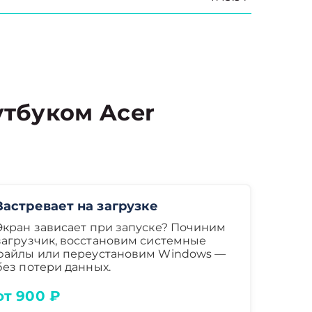
тбуком Acer
Застревает на загрузке
Экран зависает при запуске? Починим
загрузчик, восстановим системные
файлы или переустановим Windows —
без потери данных.
от 900 ₽