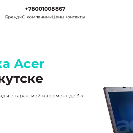
+78001008867
Бренд
О компании
Цены
Контакты
а Acer
кутске
нды с гарантией на ремонт до 3-х