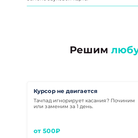
Решим
люб
Курсор не двигается
Тачпад игнорирует касания? Починим
или заменим за 1 день.
от 500₽