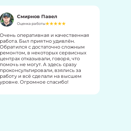
Смирнов Павел
Оценка работы
О
Очень оперативная и качественная
Работу 
работа. Был приятно удивлён.
вопросы
Обратился с достаточно сложным
такие п
ремонтом, в некоторых сервисных
только 
центрах отказывали, говоря, что
информ
помочь не могут. А здесь сразу
оставит
проконсультировали, взялись за
здорово
работу и всё сделали на высшем
уровне. Огромное спасибо!