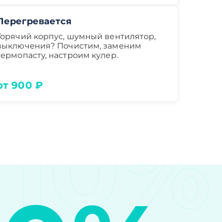
Перегревается
Горячий корпус, шумный вентилятор,
выключения? Почистим, заменим
термопасту, настроим кулер.
от 900 ₽
10%