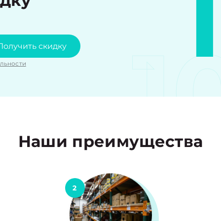
идку
1
Получить скидку
льности
Наши преимущества
2