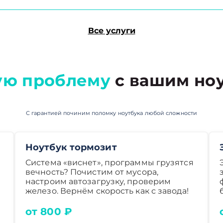
Все услуги
ую проблему
с вашим ноу
С гарантией починим поломку ноутбука любой сложности
Ноутбук тормозит
Система «виснет», программы грузятся
вечность? Почистим от мусора,
настроим автозагрузку, проверим
железо. Вернём скорость как с завода!
от 800 ₽