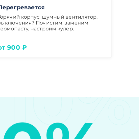
Перегревается
Горячий корпус, шумный вентилятор,
выключения? Почистим, заменим
термопасту, настроим кулер.
от 900 ₽
10%