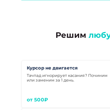
Решим
люб
Курсор не двигается
Тачпад игнорирует касания? Починим
или заменим за 1 день.
от 500₽