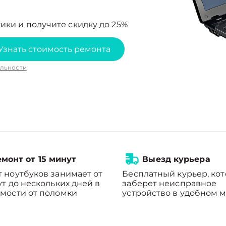
ики и получите скидку до 25%
Узнать стоимость ремонта
льности
монт от 15 минут
Выезд курьера
 ноутбуков занимает от
Бесплатный курьер, ко
ут до нескольких дней в
заберет неисправное
мости от поломки
устройство в удобном м