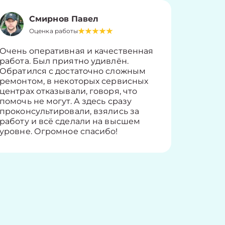
Смирнов Павел
Оценка работы
О
Очень оперативная и качественная
Работу 
работа. Был приятно удивлён.
вопросы
Обратился с достаточно сложным
такие п
ремонтом, в некоторых сервисных
только 
центрах отказывали, говоря, что
информ
помочь не могут. А здесь сразу
оставит
проконсультировали, взялись за
здорово
работу и всё сделали на высшем
уровне. Огромное спасибо!