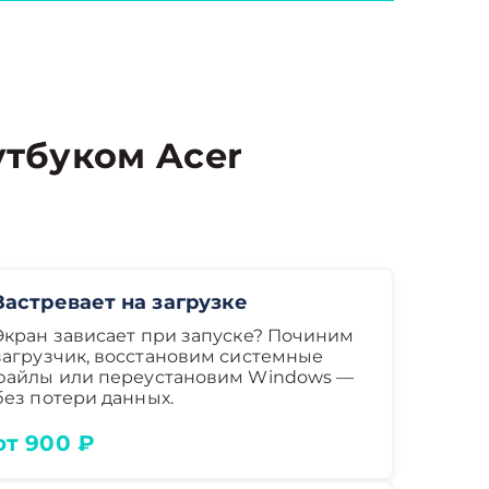
тбуком Acer
Застревает на загрузке
Экран зависает при запуске? Починим
загрузчик, восстановим системные
файлы или переустановим Windows —
без потери данных.
от 900 ₽