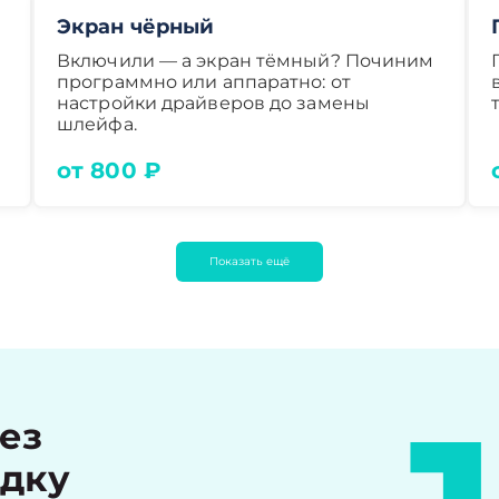
Экран чёрный
Включили — а экран тёмный? Починим
программно или аппаратно: от
настройки драйверов до замены
шлейфа.
от 800 ₽
Показать ещё
рез
идку