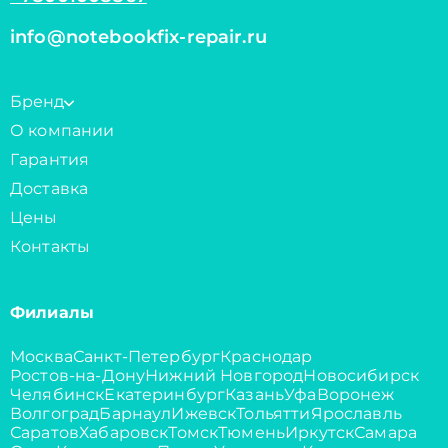
info@notebookfix-repair.ru
Бренд
О компании
Гарантия
Доставка
Цены
Контакты
Филиалы
Москва
Санкт-Петербург
Краснодар
Ростов-на-Дону
Нижний Новгород
Новосибирск
Челябинск
Екатеринбург
Казань
Уфа
Воронеж
Волгоград
Барнаул
Ижевск
Тольятти
Ярославль
Саратов
Хабаровск
Томск
Тюмень
Иркутск
Самара