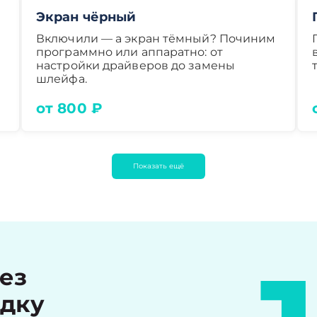
Экран чёрный
Включили — а экран тёмный? Починим
программно или аппаратно: от
настройки драйверов до замены
шлейфа.
от 800 ₽
Показать ещё
рез
идку