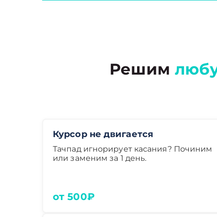
Решим
люб
Курсор не двигается
Тачпад игнорирует касания? Починим
или заменим за 1 день.
от 500₽