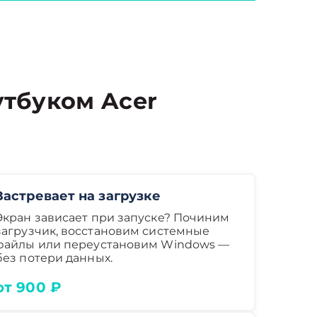
тбуком Acer
Застревает на загрузке
Экран зависает при запуске? Починим
загрузчик, восстановим системные
файлы или переустановим Windows —
без потери данных.
от 900 ₽