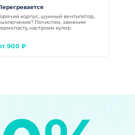
Перегревается
Горячий корпус, шумный вентилятор,
выключения? Почистим, заменим
термопасту, настроим кулер.
от 900 ₽
10%