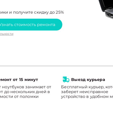
ики и получите скидку до 25%
Узнать стоимость ремонта
льности
монт от 15 минут
Выезд курьера
 ноутбуков занимает от
Бесплатный курьер, ко
ут до нескольких дней в
заберет неисправное
мости от поломки
устройство в удобном м