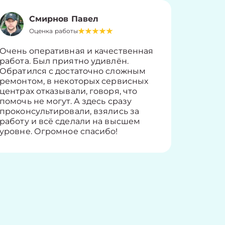
Смирнов Павел
Оценка работы
О
Очень оперативная и качественная
Работу 
работа. Был приятно удивлён.
вопросы
Обратился с достаточно сложным
такие п
ремонтом, в некоторых сервисных
только 
центрах отказывали, говоря, что
информ
помочь не могут. А здесь сразу
оставит
проконсультировали, взялись за
здорово
работу и всё сделали на высшем
уровне. Огромное спасибо!