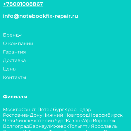
+78001008867
info@notebookfix-repair.ru
Бренд
О компании
Гарантия
Доставка
Цены
Контакты
Филиалы
Москва
Санкт-Петербург
Краснодар
Ростов-на-Дону
Нижний Новгород
Новосибирск
Челябинск
Екатеринбург
Казань
Уфа
Воронеж
Волгоград
Барнаул
Ижевск
Тольятти
Ярославль