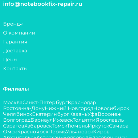
info@notebookfix-repair.ru
Бренд
О компании
Гарантия
Доставка
Цены
Контакты
Филиалы
Москва
Санкт-Петербург
Краснодар
Ростов-на-Дону
Нижний Новгород
Новосибирск
Челябинск
Екатеринбург
Казань
Уфа
Воронеж
Волгоград
Барнаул
Ижевск
Тольятти
Ярославль
Саратов
Хабаровск
Томск
Тюмень
Иркутск
Самара
Омск
Красноярск
Пермь
Ульяновск
Киров
Архангельск
Астрахань
Белгород
Благовещенск