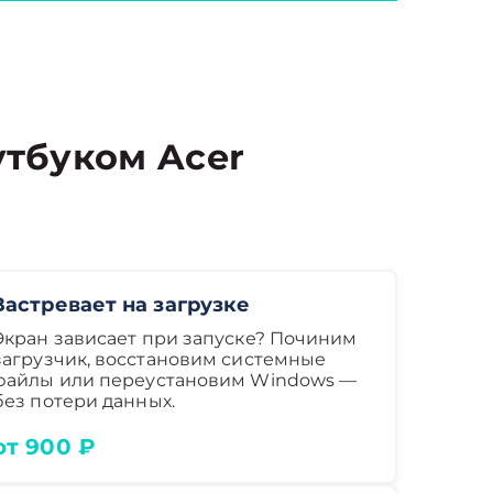
тбуком Acer
Застревает на загрузке
Экран зависает при запуске? Починим
загрузчик, восстановим системные
файлы или переустановим Windows —
без потери данных.
от 900 ₽