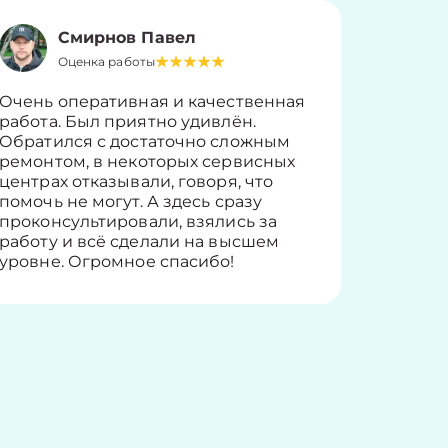
Смирнов Павел
Оценка работы
О
Очень оперативная и качественная
Работу 
работа. Был приятно удивлён.
вопросы
Обратился с достаточно сложным
такие п
ремонтом, в некоторых сервисных
только 
центрах отказывали, говоря, что
информ
помочь не могут. А здесь сразу
оставит
проконсультировали, взялись за
здорово
работу и всё сделали на высшем
уровне. Огромное спасибо!