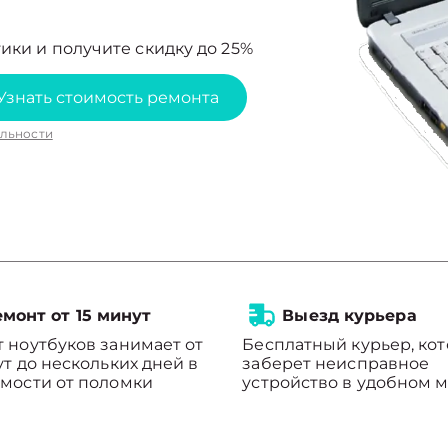
ики и получите скидку до 25%
Узнать стоимость ремонта
льности
монт от 15 минут
Выезд курьера
 ноутбуков занимает от
Бесплатный курьер, ко
ут до нескольких дней в
заберет неисправное
мости от поломки
устройство в удобном м