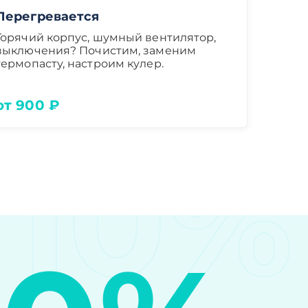
Перегревается
Горячий корпус, шумный вентилятор,
выключения? Почистим, заменим
термопасту, настроим кулер.
от 900 ₽
10%