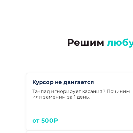
Решим
люб
Курсор не двигается
Тачпад игнорирует касания? Починим
или заменим за 1 день.
от 500₽