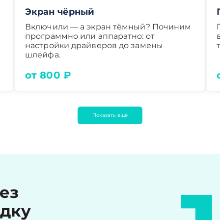
Экран чёрный
Включили — а экран тёмный? Починим
программно или аппаратно: от
настройки драйверов до замены
шлейфа.
от 800 ₽
Показать ещё
рез
идку