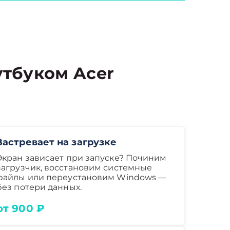
тбуком Acer
Застревает на загрузке
Экран зависает при запуске? Починим
загрузчик, восстановим системные
файлы или переустановим Windows —
без потери данных.
от 900 ₽