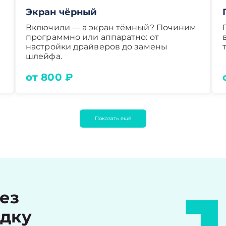
Экран чёрный
Включили — а экран тёмный? Починим
программно или аппаратно: от
настройки драйверов до замены
шлейфа.
от 800 ₽
Показать ещё
рез
идку