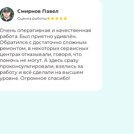
Смирнов Павел
Оценка работы
О
Очень оперативная и качественная
Работу 
работа. Был приятно удивлён.
вопросы
Обратился с достаточно сложным
такие п
ремонтом, в некоторых сервисных
только 
центрах отказывали, говоря, что
информ
помочь не могут. А здесь сразу
оставит
проконсультировали, взялись за
здорово
работу и всё сделали на высшем
уровне. Огромное спасибо!