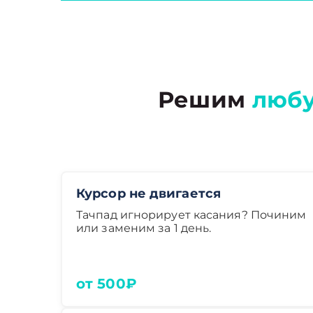
Решим
люб
Курсор не двигается
Тачпад игнорирует касания? Починим
или заменим за 1 день.
от 500₽