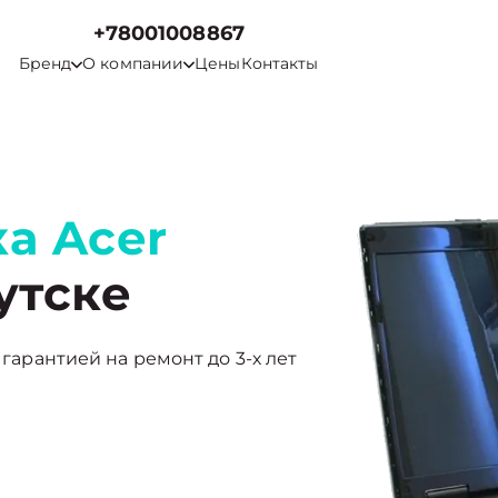
+78001008867
Бренд
О компании
Цены
Контакты
а Acer
утске
 гарантией на ремонт до 3-х лет