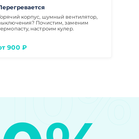
Перегревается
Горячий корпус, шумный вентилятор,
выключения? Почистим, заменим
термопасту, настроим кулер.
от 900 ₽
10%