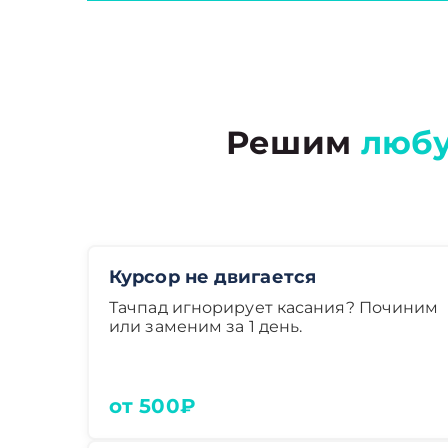
Решим
люб
Курсор не двигается
Тачпад игнорирует касания? Починим
или заменим за 1 день.
от 500₽