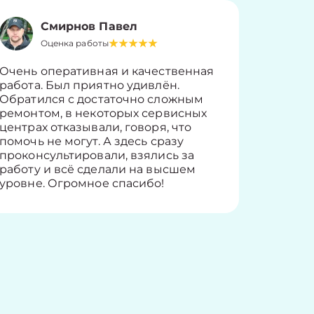
Смирнов Павел
Оценка работы
О
Очень оперативная и качественная
Работу 
работа. Был приятно удивлён.
вопросы
Обратился с достаточно сложным
такие п
ремонтом, в некоторых сервисных
только 
центрах отказывали, говоря, что
информ
помочь не могут. А здесь сразу
оставит
проконсультировали, взялись за
здорово
работу и всё сделали на высшем
уровне. Огромное спасибо!