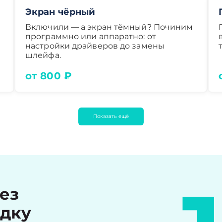
Экран чёрный
Включили — а экран тёмный? Починим
программно или аппаратно: от
настройки драйверов до замены
шлейфа.
от 800 ₽
Показать ещё
рез
идку