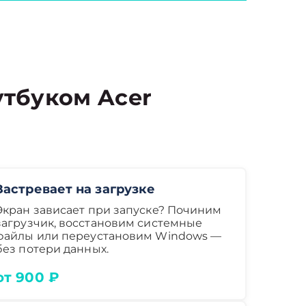
тбуком Acer
Застревает на загрузке
Экран зависает при запуске? Починим
загрузчик, восстановим системные
файлы или переустановим Windows —
без потери данных.
от 900 ₽