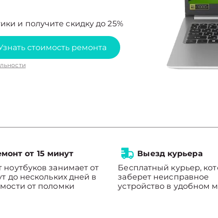
ики и получите скидку до 25%
Узнать стоимость ремонта
льности
монт от 15 минут
Выезд курьера
 ноутбуков занимает от
Бесплатный курьер, ко
ут до нескольких дней в
заберет неисправное
мости от поломки
устройство в удобном м