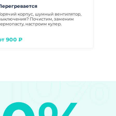
Перегревается
Горячий корпус, шумный вентилятор,
выключения? Почистим, заменим
термопасту, настроим кулер.
от 900 ₽
10%