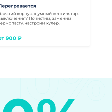
Перегревается
Горячий корпус, шумный вентилятор,
выключения? Почистим, заменим
термопасту, настроим кулер.
от 900 ₽
10%