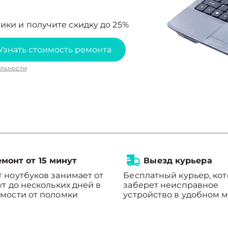
ики и получите скидку до 25%
Узнать стоимость ремонта
льности
монт от 15 минут
Выезд курьера
 ноутбуков занимает от
Бесплатный курьер, ко
ут до нескольких дней в
заберет неисправное
мости от поломки
устройство в удобном м