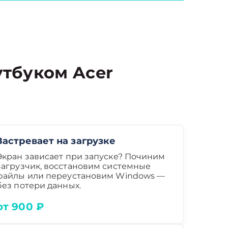
тбуком Acer
Застревает на загрузке
Экран зависает при запуске? Починим
загрузчик, восстановим системные
файлы или переустановим Windows —
без потери данных.
от 900 ₽