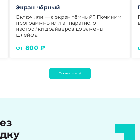
Экран чёрный
Включили — а экран тёмный? Починим
программно или аппаратно: от
настройки драйверов до замены
шлейфа.
от 800 ₽
Показать ещё
рез
идку