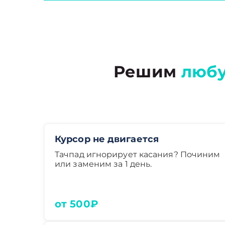
Решим
люб
Курсор не двигается
Тачпад игнорирует касания? Починим
или заменим за 1 день.
от 500₽