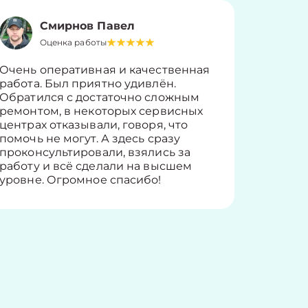
Смирнов Павел
Оценка работы
О
Очень оперативная и качественная
Работу 
работа. Был приятно удивлён.
вопросы
Обратился с достаточно сложным
такие п
ремонтом, в некоторых сервисных
только 
центрах отказывали, говоря, что
информ
помочь не могут. А здесь сразу
оставит
проконсультировали, взялись за
здорово
работу и всё сделали на высшем
уровне. Огромное спасибо!