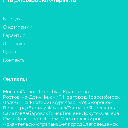
info@notebookfix-repair.ru
Бренд
О компании
Гарантия
Доставка
Цены
Контакты
Филиалы
Москва
Санкт-Петербург
Краснодар
Ростов-на-Дону
Нижний Новгород
Новосибирск
Челябинск
Екатеринбург
Казань
Уфа
Воронеж
Волгоград
Барнаул
Ижевск
Тольятти
Ярославль
Саратов
Хабаровск
Томск
Тюмень
Иркутск
Самара
Омск
Красноярск
Пермь
Ульяновск
Киров
Архангельск
Астрахань
Белгород
Благовещенск