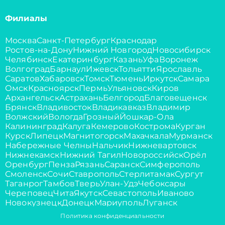
Филиалы
Москва
Санкт-Петербург
Краснодар
Ростов-на-Дону
Нижний Новгород
Новосибирск
Челябинск
Екатеринбург
Казань
Уфа
Воронеж
Волгоград
Барнаул
Ижевск
Тольятти
Ярославль
Саратов
Хабаровск
Томск
Тюмень
Иркутск
Самара
Омск
Красноярск
Пермь
Ульяновск
Киров
Архангельск
Астрахань
Белгород
Благовещенск
Брянск
Владивосток
Владикавказ
Владимир
Волжский
Вологда
Грозный
Йошкар-Ола
Калининград
Калуга
Кемерово
Кострома
Курган
Курск
Липецк
Магнитогорск
Махачкала
Мурманск
Набережные Челны
Нальчик
Нижневартовск
Нижнекамск
Нижний Тагил
Новороссийск
Орёл
Оренбург
Пенза
Рязань
Саранск
Симферополь
Смоленск
Сочи
Ставрополь
Стерлитамак
Сургут
Таганрог
Тамбов
Тверь
Улан-Удэ
Чебоксары
Череповец
Чита
Якутск
Севастополь
Иваново
Новокузнецк
Донецк
Мариуполь
Луганск
Политика конфиденциальности