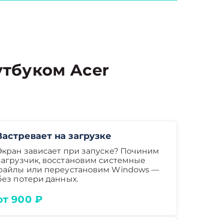
тбуком Acer
Застревает на загрузке
Экран зависает при запуске? Починим
загрузчик, восстановим системные
файлы или переустановим Windows —
без потери данных.
от 900 ₽