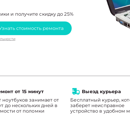
ики и получите скидку до 25%
Узнать стоимость ремонта
льности
монт от 15 минут
Выезд курьера
 ноутбуков занимает от
Бесплатный курьер, ко
ут до нескольких дней в
заберет неисправное
мости от поломки
устройство в удобном м