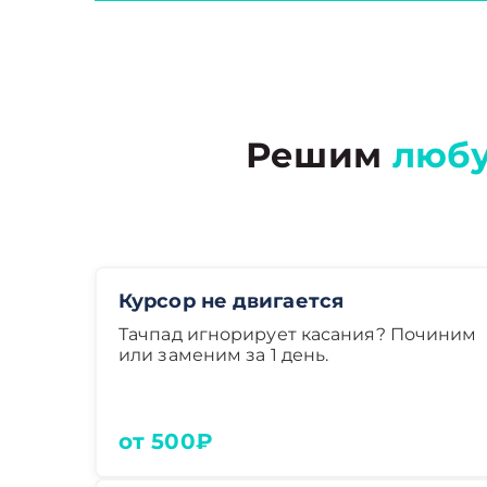
Решим
люб
Курсор не двигается
Тачпад игнорирует касания? Починим
или заменим за 1 день.
от 500₽