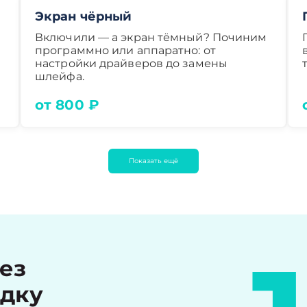
Экран чёрный
Включили — а экран тёмный? Починим
программно или аппаратно: от
настройки драйверов до замены
шлейфа.
от 800 ₽
Показать ещё
рез
идку