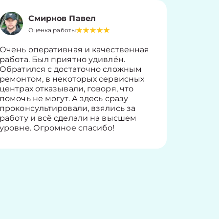
Смирнов Павел
Оценка работы
О
Очень оперативная и качественная
Работу 
работа. Был приятно удивлён.
вопросы
Обратился с достаточно сложным
такие п
ремонтом, в некоторых сервисных
только 
центрах отказывали, говоря, что
информ
помочь не могут. А здесь сразу
оставит
проконсультировали, взялись за
здорово
работу и всё сделали на высшем
уровне. Огромное спасибо!