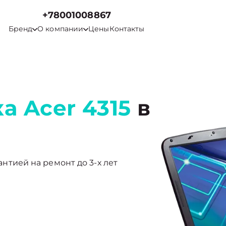
+78001008867
Бренд
О компании
Цены
Контакты
а Acer 4315
в
рантией на ремонт до 3-х лет