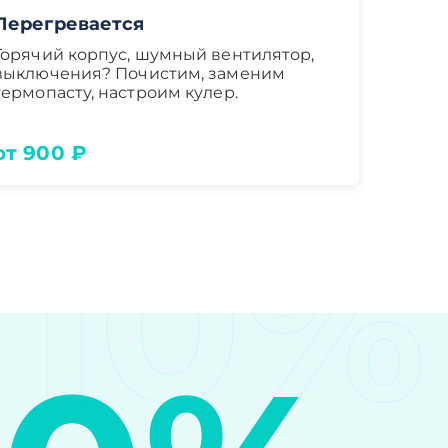
Перегревается
Горячий корпус, шумный вентилятор,
выключения? Почистим, заменим
термопасту, настроим кулер.
от 900 ₽
10%