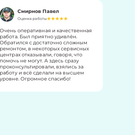
Смирнов Павел
Оценка работы
О
Очень оперативная и качественная
Работу 
работа. Был приятно удивлён.
вопросы
Обратился с достаточно сложным
такие п
ремонтом, в некоторых сервисных
только 
центрах отказывали, говоря, что
информ
помочь не могут. А здесь сразу
оставит
проконсультировали, взялись за
здорово
работу и всё сделали на высшем
уровне. Огромное спасибо!