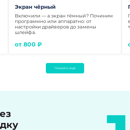
Экран чёрный
Включили — а экран тёмный? Починим
программно или аппаратно: от
настройки драйверов до замены
шлейфа.
от 800 ₽
Показать ещё
рез
идку