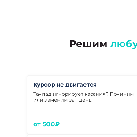
Решим
люб
Курсор не двигается
Тачпад игнорирует касания? Починим
или заменим за 1 день.
от 500₽