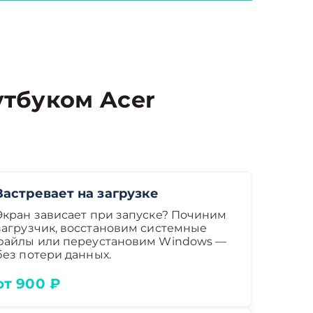
тбуком Acer
Застревает на загрузке
Экран зависает при запуске? Починим
загрузчик, восстановим системные
файлы или переустановим Windows —
без потери данных.
от 900 ₽