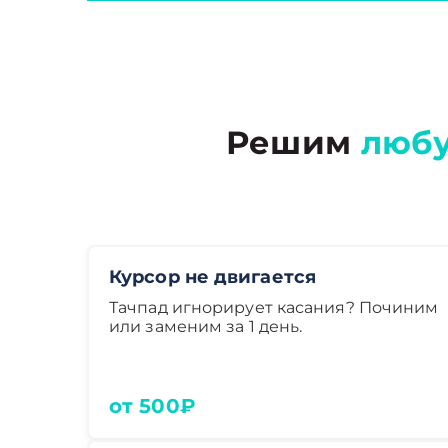
Решим
люб
Курсор не двигается
Тачпад игнорирует касания? Починим
или заменим за 1 день.
от 500₽