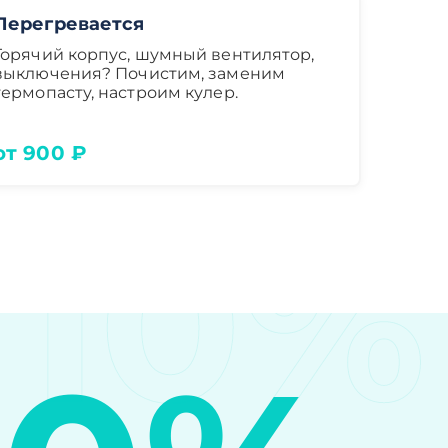
Перегревается
Горячий корпус, шумный вентилятор,
выключения? Почистим, заменим
термопасту, настроим кулер.
от 900 ₽
10%