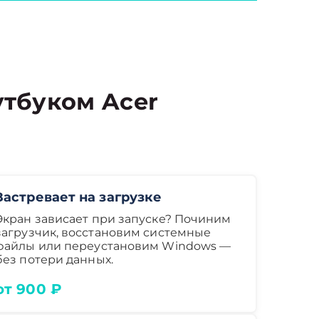
тбуком Acer
Застревает на загрузке
Экран зависает при запуске? Починим
загрузчик, восстановим системные
файлы или переустановим Windows —
без потери данных.
от 900 ₽