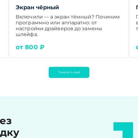
Экран чёрный
Включили — а экран тёмный? Починим
программно или аппаратно: от
настройки драйверов до замены
шлейфа.
от 800 ₽
Показать ещё
рез
идку