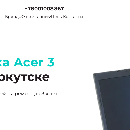
+78001008867
Бренд
О компании
Цены
Контакты
а Acer 3
ркутске
ей на ремонт до 3-х лет