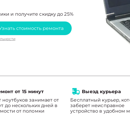
ики и получите скидку до 25%
Узнать стоимость ремонта
льности
монт от 15 минут
Выезд курьера
 ноутбуков занимает от
Бесплатный курьер, ко
ут до нескольких дней в
заберет неисправное
мости от поломки
устройство в удобном м