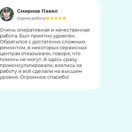
Смирнов Павел
Оценка работы
О
Очень оперативная и качественная
Работу 
работа. Был приятно удивлён.
вопросы
Обратился с достаточно сложным
такие п
ремонтом, в некоторых сервисных
только 
центрах отказывали, говоря, что
информ
помочь не могут. А здесь сразу
оставит
проконсультировали, взялись за
здорово
работу и всё сделали на высшем
уровне. Огромное спасибо!