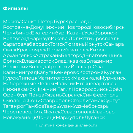
Филиалы
Москва
Санкт-Петербург
Краснодар
Ростов-на-Дону
Нижний Новгород
Новосибирск
Челябинск
Екатеринбург
Казань
Уфа
Воронеж
Волгоград
Барнаул
Ижевск
Тольятти
Ярославль
Саратов
Хабаровск
Томск
Тюмень
Иркутск
Самара
Омск
Красноярск
Пермь
Ульяновск
Киров
Архангельск
Астрахань
Белгород
Благовещенск
Брянск
Владивосток
Владикавказ
Владимир
Волжский
Вологда
Грозный
Йошкар-Ола
Калининград
Калуга
Кемерово
Кострома
Курган
Курск
Липецк
Магнитогорск
Махачкала
Мурманск
Набережные Челны
Нальчик
Нижневартовск
Нижнекамск
Нижний Тагил
Новороссийск
Орёл
Оренбург
Пенза
Рязань
Саранск
Симферополь
Смоленск
Сочи
Ставрополь
Стерлитамак
Сургут
Таганрог
Тамбов
Тверь
Улан-Удэ
Чебоксары
Череповец
Чита
Якутск
Севастополь
Иваново
Новокузнецк
Донецк
Мариуполь
Луганск
Политика конфиденциальности