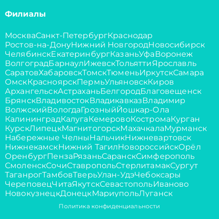
Филиалы
Москва
Санкт-Петербург
Краснодар
Ростов-на-Дону
Нижний Новгород
Новосибирск
Челябинск
Екатеринбург
Казань
Уфа
Воронеж
Волгоград
Барнаул
Ижевск
Тольятти
Ярославль
Саратов
Хабаровск
Томск
Тюмень
Иркутск
Самара
Омск
Красноярск
Пермь
Ульяновск
Киров
Архангельск
Астрахань
Белгород
Благовещенск
Брянск
Владивосток
Владикавказ
Владимир
Волжский
Вологда
Грозный
Йошкар-Ола
Калининград
Калуга
Кемерово
Кострома
Курган
Курск
Липецк
Магнитогорск
Махачкала
Мурманск
Набережные Челны
Нальчик
Нижневартовск
Нижнекамск
Нижний Тагил
Новороссийск
Орёл
Оренбург
Пенза
Рязань
Саранск
Симферополь
Смоленск
Сочи
Ставрополь
Стерлитамак
Сургут
Таганрог
Тамбов
Тверь
Улан-Удэ
Чебоксары
Череповец
Чита
Якутск
Севастополь
Иваново
Новокузнецк
Донецк
Мариуполь
Луганск
Политика конфиденциальности