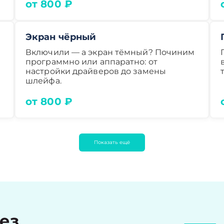
от 800 ₽
Экран чёрный
Включили — а экран тёмный? Починим
программно или аппаратно: от
настройки драйверов до замены
шлейфа.
от 800 ₽
Показать ещё
рез