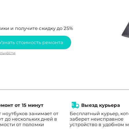
ики и получите скидку до 25%
Узнать стоимость ремонта
льности
монт от 15 минут
Выезд курьера
 ноутбуков занимает от
Бесплатный курьер, ко
ут до нескольких дней в
заберет неисправное
мости от поломки
устройство в удобном м