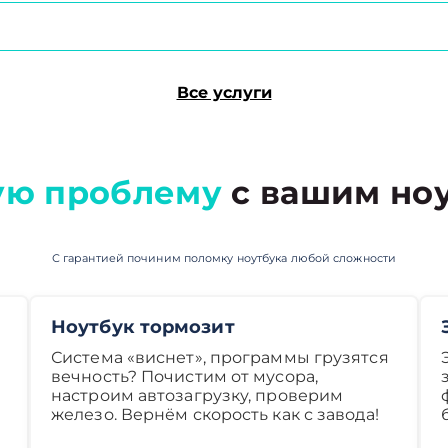
Все услуги
ую проблему
с вашим ноу
С гарантией починим поломку ноутбука любой сложности
Ноутбук тормозит
Система «виснет», программы грузятся
вечность? Почистим от мусора,
настроим автозагрузку, проверим
железо. Вернём скорость как с завода!