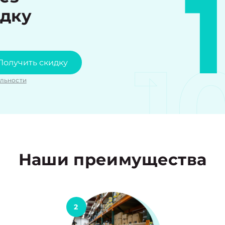
идку
1
Получить скидку
льности
Наши преимущества
2