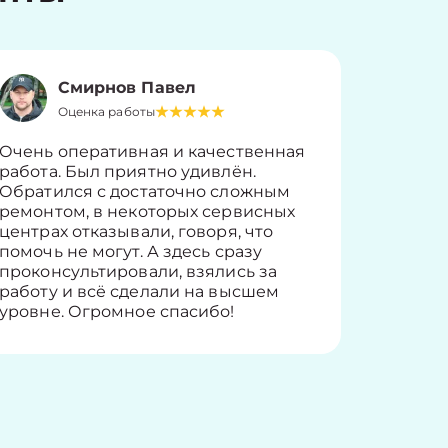
Смирнов Павел
Оценка работы
О
Очень оперативная и качественная
Работу 
работа. Был приятно удивлён.
вопросы
Обратился с достаточно сложным
такие п
ремонтом, в некоторых сервисных
только 
центрах отказывали, говоря, что
информ
помочь не могут. А здесь сразу
оставит
проконсультировали, взялись за
здорово
работу и всё сделали на высшем
уровне. Огромное спасибо!