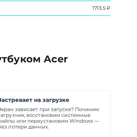
1713.5 ₽
тбуком Acer
Застревает на загрузке
Экран зависает при запуске? Починим
загрузчик, восстановим системные
файлы или переустановим Windows —
без потери данных.