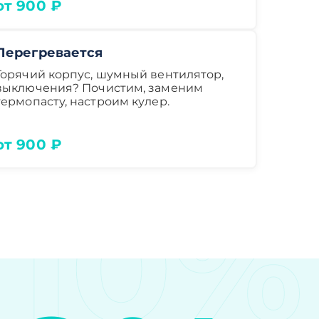
от 900 ₽
Перегревается
Горячий корпус, шумный вентилятор,
выключения? Почистим, заменим
термопасту, настроим кулер.
от 900 ₽
10%