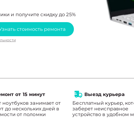
ики и получите скидку до 25%
Узнать стоимость ремонта
льности
монт от 15 минут
Выезд курьера
 ноутбуков занимает от
Бесплатный курьер, ко
ут до нескольких дней в
заберет неисправное
мости от поломки
устройство в удобном м