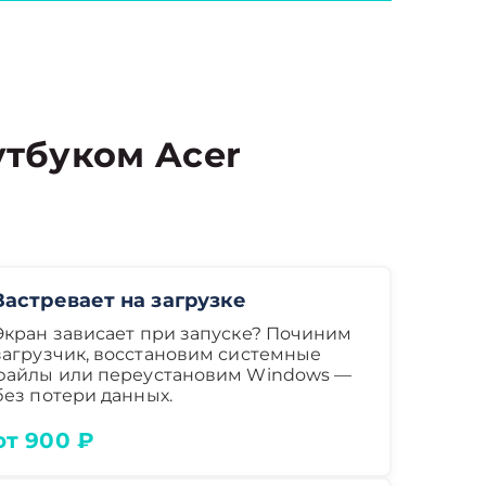
тбуком Acer
Застревает на загрузке
Экран зависает при запуске? Починим
загрузчик, восстановим системные
файлы или переустановим Windows —
без потери данных.
от 900 ₽