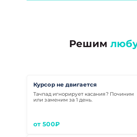
Решим
люб
Курсор не двигается
Тачпад игнорирует касания? Починим
или заменим за 1 день.
от 500₽