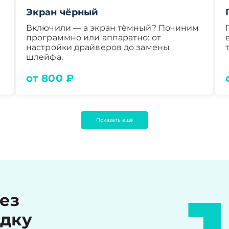
Экран чёрный
Включили — а экран тёмный? Починим
программно или аппаратно: от
настройки драйверов до замены
шлейфа.
от 800 ₽
Показать ещё
рез
идку