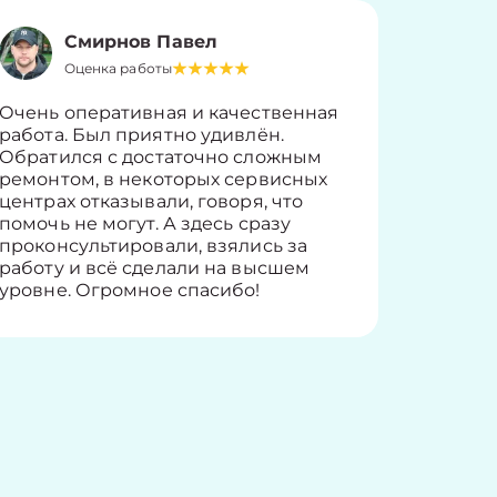
Смирнов Павел
Оценка работы
О
Очень оперативная и качественная
Работу 
работа. Был приятно удивлён.
вопросы
Обратился с достаточно сложным
такие п
ремонтом, в некоторых сервисных
только 
центрах отказывали, говоря, что
информ
помочь не могут. А здесь сразу
оставит
проконсультировали, взялись за
здорово
работу и всё сделали на высшем
уровне. Огромное спасибо!