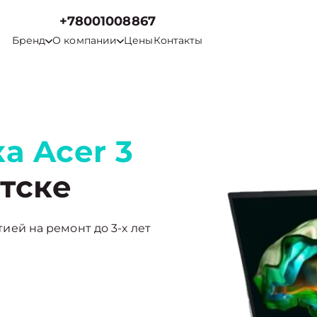
+78001008867
Бренд
О компании
Цены
Контакты
а Acer 3
тске
нтией на ремонт до 3-х лет