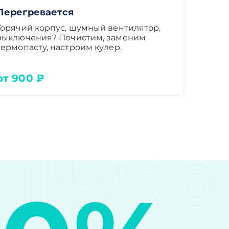
Перегревается
Горячий корпус, шумный вентилятор,
выключения? Почистим, заменим
термопасту, настроим кулер.
от 900 ₽
10%