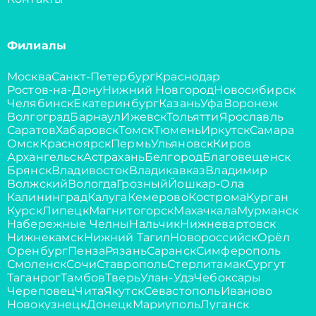
Филиалы
Москва
Санкт-Петербург
Краснодар
Ростов-на-Дону
Нижний Новгород
Новосибирск
Челябинск
Екатеринбург
Казань
Уфа
Воронеж
Волгоград
Барнаул
Ижевск
Тольятти
Ярославль
Саратов
Хабаровск
Томск
Тюмень
Иркутск
Самара
Омск
Красноярск
Пермь
Ульяновск
Киров
Архангельск
Астрахань
Белгород
Благовещенск
Брянск
Владивосток
Владикавказ
Владимир
Волжский
Вологда
Грозный
Йошкар-Ола
Калининград
Калуга
Кемерово
Кострома
Курган
Курск
Липецк
Магнитогорск
Махачкала
Мурманск
Набережные Челны
Нальчик
Нижневартовск
Нижнекамск
Нижний Тагил
Новороссийск
Орёл
Оренбург
Пенза
Рязань
Саранск
Симферополь
Смоленск
Сочи
Ставрополь
Стерлитамак
Сургут
Таганрог
Тамбов
Тверь
Улан-Удэ
Чебоксары
Череповец
Чита
Якутск
Севастополь
Иваново
Новокузнецк
Донецк
Мариуполь
Луганск