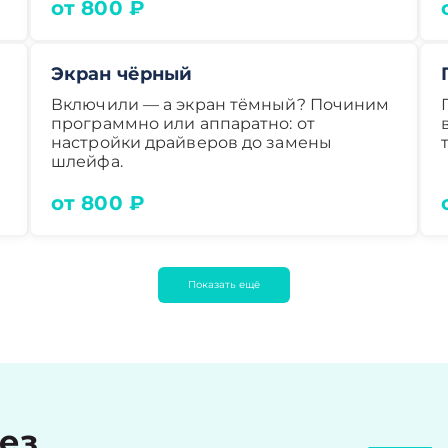
от 800 ₽
Экран чёрный
Включили — а экран тёмный? Починим
программно или аппаратно: от
настройки драйверов до замены
шлейфа.
от 800 ₽
Показать ещё
рез