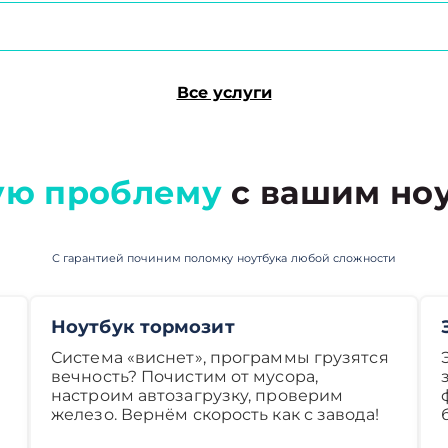
Все услуги
ую проблему
с вашим ноу
С гарантией починим поломку ноутбука любой сложности
Ноутбук тормозит
Система «виснет», программы грузятся
вечность? Почистим от мусора,
настроим автозагрузку, проверим
железо. Вернём скорость как с завода!