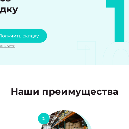
идку
1
Получить скидку
льности
Наши преимущества
2