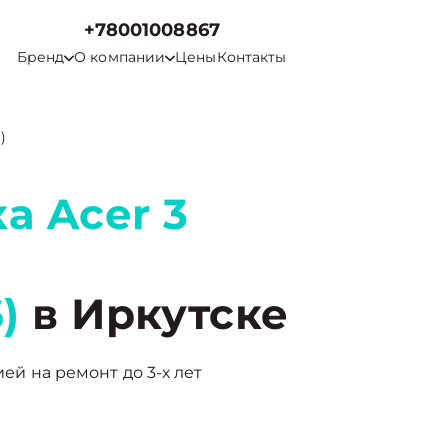
+78001008867
Бренд
О компании
Цены
Контакты
)
а Acer 3
)
в Иркутске
ией на ремонт до 3-х лет