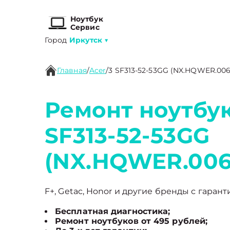
Ноутбук
Сервис
Город
Иркутск
▼
Главная
/
Acer
/
3 SF313-52-53GG (NX.HQWER.006
Ремонт ноутбук
SF313-52-53GG
(NX.HQWER.006
F+, Getac, Honor и другие бренды с гарант
Бесплатная диагностика;
Ремонт ноутбуков от 495 рублей;