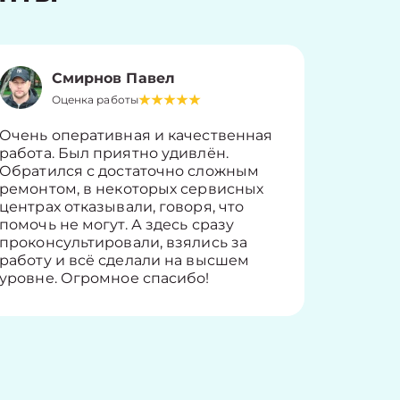
Смирнов Павел
Оценка работы
О
Очень оперативная и качественная
Работу 
работа. Был приятно удивлён.
вопросы
Обратился с достаточно сложным
такие п
ремонтом, в некоторых сервисных
только 
центрах отказывали, говоря, что
информ
помочь не могут. А здесь сразу
оставит
проконсультировали, взялись за
здорово
работу и всё сделали на высшем
уровне. Огромное спасибо!