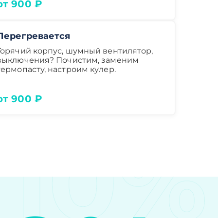
от 900 ₽
Перегревается
Горячий корпус, шумный вентилятор,
выключения? Почистим, заменим
термопасту, настроим кулер.
от 900 ₽
10%