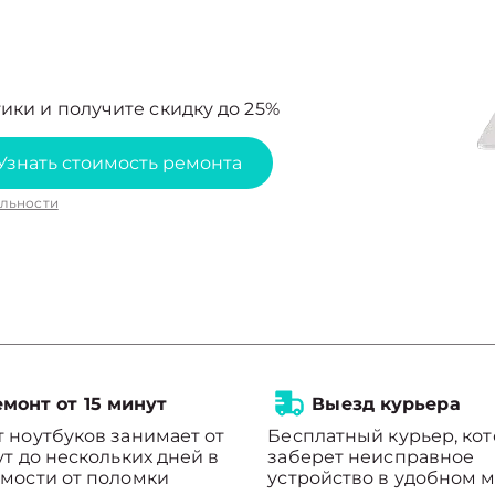
ики и получите скидку до 25%
Узнать стоимость ремонта
льности
монт от 15 минут
Выезд курьера
 ноутбуков занимает от
Бесплатный курьер, ко
ут до нескольких дней в
заберет неисправное
мости от поломки
устройство в удобном м