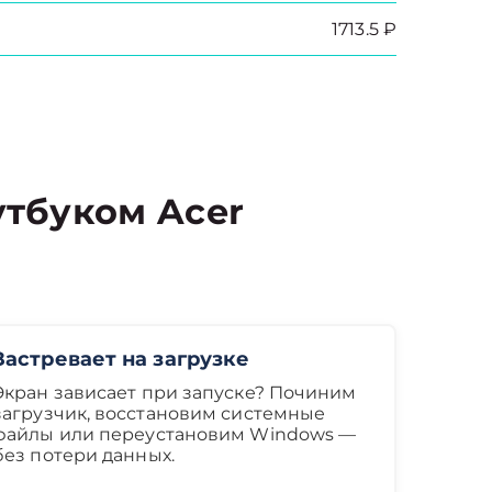
1713.5 ₽
тбуком Acer
Застревает на загрузке
Экран зависает при запуске? Починим
загрузчик, восстановим системные
файлы или переустановим Windows —
без потери данных.